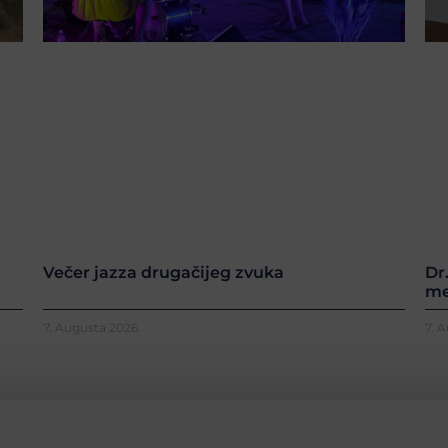
Večer jazza drugačijeg zvuka
Dr
me
7. Augusta 2026.
7. 