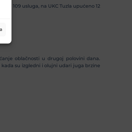
žili su 109 usluga, na UKC Tuzla upućeno 12
ja
nje oblačnosti u drugoj polovini dana.
 kada su izgledni i olujni udari juga brzine