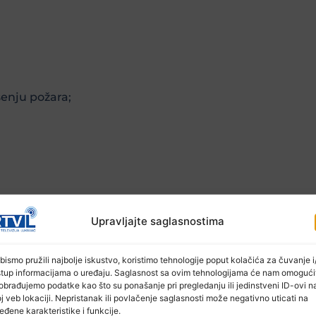
šenju požara;
sata evidentirano je jedna saobraćajana nesreća u kojoj j
Upravljajte saglasnostima
bismo pružili najbolje iskustvo, koristimo tehnologije poput kolačića za čuvanje i/
stup informacijama o uređaju. Saglasnost sa ovim tehnologijama će nam omogući
obrađujemo podatke kao što su ponašanje pri pregledanju ili jedinstveni ID-ovi n
j veb lokaciji. Nepristanak ili povlačenje saglasnosti može negativno uticati na
eđene karakteristike i funkcije.