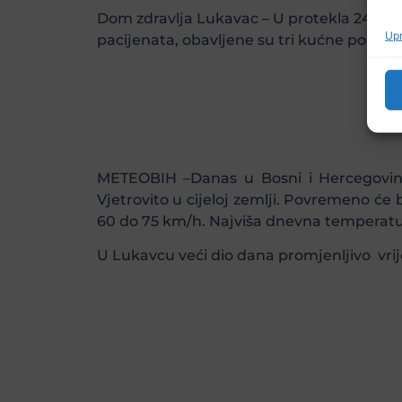
Dom zdravlja Lukavac – U protekla 24 sata 
Upr
pacijenata, obavljene su tri kućne posjete
METEOBIH –Danas u Bosni i Hercegovini
Vjetrovito u cijeloj zemlji. Povremeno će b
60 do 75 km/h. Najviša dnevna temperatu
U Lukavcu veći dio dana promjenljivo vri