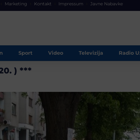
Marketing
Kontakt
Impressum
Javne Nabavke
n
Sport
Video
Televizija
Radio U
0. ) ***