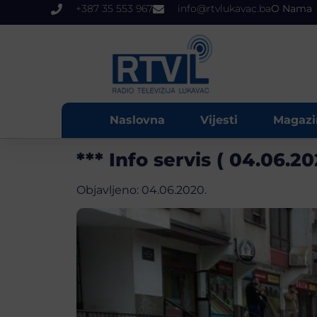
+387 35 553 967
info@rtvlukavac.ba
O Nama
Naslovna
Vijesti
Magazi
*** Info servis ( 04.06.202
Objavljeno:
04.06.2020.