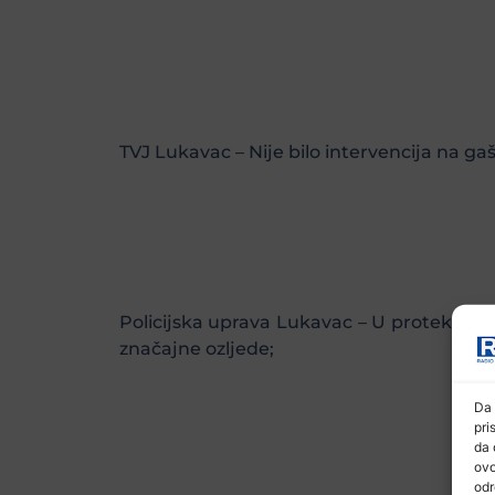
TVJ Lukavac – Nije bilo intervencija na ga
Policijska uprava Lukavac – U protekla 24 
značajne ozljede;
Da 
pri
da 
ovo
odr