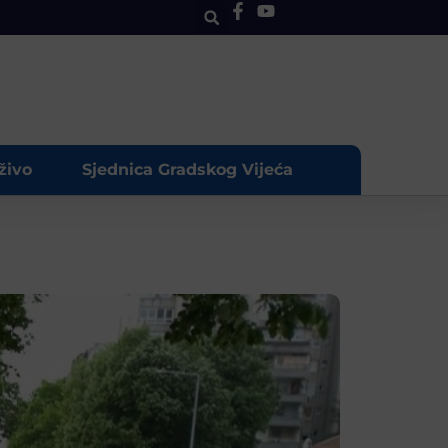
živo
Sjednica Gradskog Vijeća