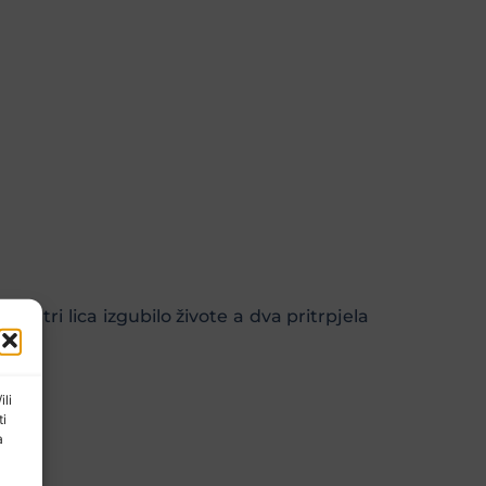
e tri lica izgubilo živote a dva pritrpjela
ili
ti
a