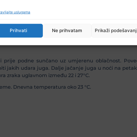
ljekari su obavili 15 pregleda , medicinski tehničari pru
avljajte uslugama
;
Prihvati
Ne prihvatam
Prikaži podešavan
 prije podne sunčano uz umjerenu oblačnost. Poveća
iti jakih udara juga. Dalje jačanje juga u noći na petak
ra zraka uglavnom između 22 i 27°C.
jeme. Dnevna temperatura oko 23 °C.