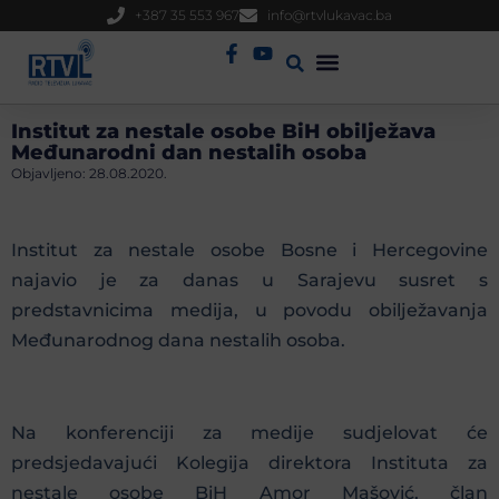
+387 35 553 967
info@rtvlukavac.ba
Radio Uživo
Sjednica Gradskog Vijeća
Institut za nestale osobe BiH obilježava
Međunarodni dan nestalih osoba
Objavljeno:
28.08.2020.
Institut za nestale osobe Bosne i Hercegovine
najavio je za danas u Sarajevu susret s
predstavnicima medija, u povodu obilježavanja
Međunarodnog dana nestalih osoba.
Na konferenciji za medije sudjelovat će
predsjedavajući Kolegija direktora Instituta za
nestale osobe BiH Amor Mašović, član