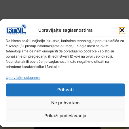
Upravljajte saglasnostima
Da bismo pružili najbolje iskustvo, koristimo tehnologije poput kolačića za
čuvanje i/ili pristup informacijama o uređaju. Saglasnost sa ovim
Upozorenje za narednih sedam dana: Požari
tehnologijama će nam omogućiti da obrađujemo podatke kao što su
prijete Balkanu, u rizičnoj zoni nalazi se i BiH
ponašanje pri pregledanju ili jedinstveni ID-ovi na ovoj veb lokaciji.
Nepristanak ili povlačenje saglasnosti može negativno uticati na
6. Augusta 2026.
određene karakteristike i funkcije.
Upravljajte uslugama
Prihvati
Ne prihvatam
Prikaži podešavanja