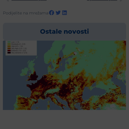
Podijelite na mrežama
Ostale novosti