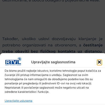
dezinficirana, a obuću odlagati u pojedinačne kese.
Također, ukoliko uslovi dozvoljavaju klanjanje je
potrebno organizovati na otvorenom, a
čestitanje
treba obaviti bez fizičkog kontakta uz distancu
.
Džematski odbori su dužni angažirati redare koje će
Upravljajte saglasnostima
pratiti poštovanje mjera.
Da bismo pružili najbolje iskustvo, koristimo tehnologije poput kolačića za
čuvanje i/ili pristup informacijama o uređaju. Saglasnost sa ovim
Prethodna vijest
Sljedeća vijest
tehnologijama će nam omogućiti da obrađujemo podatke kao što su
ponašanje pri pregledanju ili jedinstveni ID-ovi na ovoj veb lokaciji.
Nepristanak ili povlačenje saglasnosti može negativno uticati na
Podijelite na mrežama
određene karakteristike i funkcije.
Upravljajte uslugama