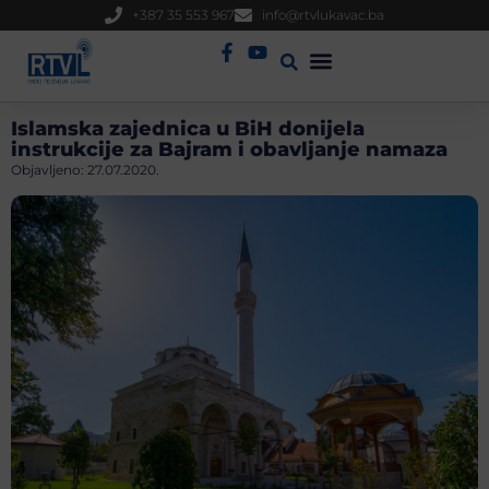
+387 35 553 967
info@rtvlukavac.ba
Radio Uživo
Sjednica Gradskog Vijeća
Islamska zajednica u BiH donijela
instrukcije za Bajram i obavljanje namaza
Objavljeno:
27.07.2020.