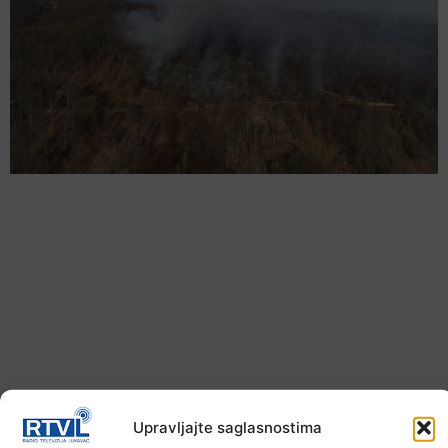
U TK povećan broj požara
Upravljajte saglasnostima
7. Augusta 2026.