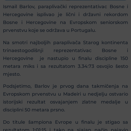
Ismail Barlov, paraplivački reprezentativac Bosne i
Hercegovine isplivao je lični i državni rekordom
Bosne i Hercegovine na Evropskom seniorskom
prvenstvu koje se održava u Portugalu.
Na smotri najboljih paraplivača Starog kontinenta
trinaestogodišnji reprezentativac Bosne i
Hercegovine je nastupio u finalu discipline 150
metara miks i sa rezultatom 3.34:73 osvojio šesto
mjesto.
Podsjetimo, Barlov je prvog dana takmičenja na
Evropskom prvenstvu u Madeiri u nedjelju ostvario
istorijski rezultat osvajanjem zlatne medalje u
disciplini 50 metara prsno.
Do titule šampiona Evrope u finalu je stigao sa
rezultatom 1:01:15 i tako na sjajan način najavio