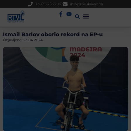
+387 35 553 967
info@rtvlukavac.ba
Radio Uživo
Sjednica Gradskog Vijeća
Ismail Barlov oborio rekord na EP-u
Objavljeno:
23.04.2024.