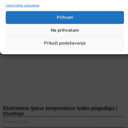
Upravljajte uslugama
Prihvati
Ne prihvatam
Prikaži podešavanja
Ekstremne ljetne temperature teško pogađaju i
životinje
6. Augusta 2026.