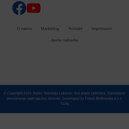
O nama
Marketing
Kontakt
Impressum
Javne nabavke
© Copyright 2024. Radio Televizija Lukavac. Sva prava zadržana. Zabranjeno
preuzimanje sadržaja bez dozvole. Developed by
Futura Multimedia d.o.o.
Tuzla