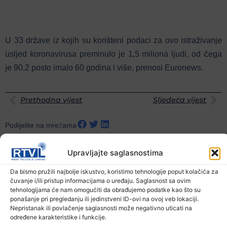
U 33 države iz kojih su korišteni podaci za ovo istraživanje
usljed koronavirusa preminulo je 1,5 miliona ljudi, od čega
je 90,2 posto imalo 60 godina i više, prenosi Euronews.
Prethodna vijest
Sljedeća vijest
Podijelite na mrežama
Upravljajte saglasnostima
Ostale novosti
Da bismo pružili najbolje iskustvo, koristimo tehnologije poput kolačića za
čuvanje i/ili pristup informacijama o uređaju. Saglasnost sa ovim
tehnologijama će nam omogućiti da obrađujemo podatke kao što su
ponašanje pri pregledanju ili jedinstveni ID-ovi na ovoj veb lokaciji.
Nepristanak ili povlačenje saglasnosti može negativno uticati na
određene karakteristike i funkcije.