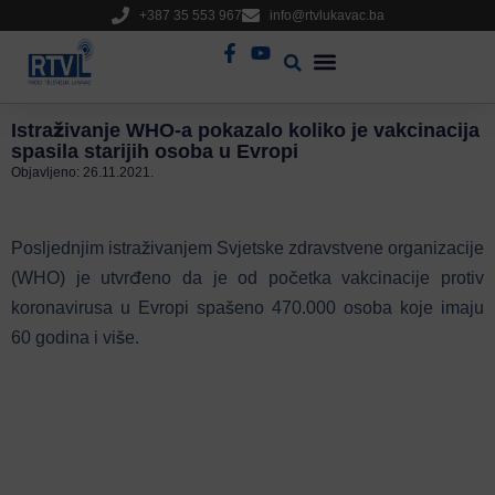
+387 35 553 967
info@rtvlukavac.ba
Radio Uživo
Sjednica Gradskog Vijeća
Istraživanje WHO-a pokazalo koliko je vakcinacija
spasila starijih osoba u Evropi
Objavljeno:
26.11.2021.
Posljednjim istraživanjem Svjetske zdravstvene organizacije
(WHO) je utvrđeno da je od početka vakcinacije protiv
koronavirusa u Evropi spašeno 470.000 osoba koje imaju
60 godina i više.