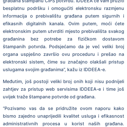
građana štampanu CIPS potvrdu. IDDEEA će vam pružiti
besplatnu podršku i omogućiti elektronsku razmjenu
informacija o prebivalištu građana putem sigurnih i
efikasnih digitalnih kanala. Ovim putem, moći ćete
elektronskim putem utvrditi mjesto prebivališta svakog
građanina bez potrebe za fizičkom dostavom
štampanih potvrda. Podsjećamo da je već veliki broj
organa uspješno završio ovu proceduru i prešao na
elektronski sistem, čime su značajno olakšali pristup
uslugama svojim građanima”, kažu iz IDDEEA-e.
Međutim, još postoji veliki broj onih koji nisu podnijeli
zahtjev za pristup web servisima IDDEEA-e i time još
uvijek traže štampane potvrde od građana.
“Pozivamo vas da se pridružite ovom naporu kako
bismo zajedno unaprijedili kvalitet usluga i efikasnost
administrativnih procesa u korist naših građana.