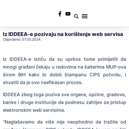
+387 35 553 967
info@rtvlukavac.ba
Radio Uživo
Sjednica Gradskog Vijeća
Iz IDDEEA-e pozivaju na korištenje web servisa
Objavljeno:
07.05.2024.
Iz IDDEEA-e ističu da su uprkos tome primijetili da
mnogi građani čekaju u redovima na šalterima MUP-ova
širom BiH kako bi dobili štampanu CIPS potvrdu, i
shvatili da je ovo neefikasan proces.
IDDEEA zbog toga poziva sve organe, općine, gradove,
banke i druge institucije da podnesu zahtjev za pristup
elektronskim web servisima.
“Naglašavamo da više nije neophodno da tražite od