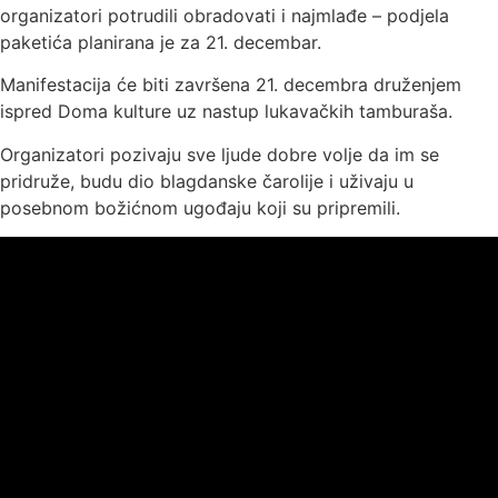
organizatori potrudili obradovati i najmlađe – podjela
paketića planirana je za 21. decembar.
Manifestacija će biti završena 21. decembra druženjem
ispred Doma kulture uz nastup lukavačkih tamburaša.
Organizatori pozivaju sve ljude dobre volje da im se
pridruže, budu dio blagdanske čarolije i uživaju u
posebnom božićnom ugođaju koji su pripremili.