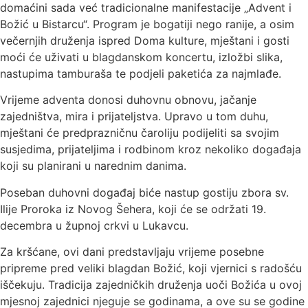
domaćini sada već tradicionalne manifestacije „Advent i
Božić u Bistarcu“. Program je bogatiji nego ranije, a osim
večernjih druženja ispred Doma kulture, mještani i gosti
moći će uživati u blagdanskom koncertu, izložbi slika,
nastupima tamburaša te podjeli paketića za najmlađe.
Vrijeme adventa donosi duhovnu obnovu, jačanje
zajedništva, mira i prijateljstva. Upravo u tom duhu,
mještani će predprazničnu čaroliju podijeliti sa svojim
susjedima, prijateljima i rodbinom kroz nekoliko događaja
koji su planirani u narednim danima.
Poseban duhovni događaj biće nastup gostiju zbora sv.
Ilije Proroka iz Novog Šehera, koji će se održati 19.
decembra u župnoj crkvi u Lukavcu.
Za kršćane, ovi dani predstavljaju vrijeme posebne
pripreme pred veliki blagdan Božić, koji vjernici s radošću
iščekuju. Tradicija zajedničkih druženja uoči Božića u ovoj
mjesnoj zajednici njeguje se godinama, a ove su se godine