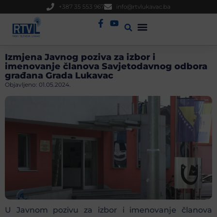
+387 35 553 967
info@rtvlukavac.ba
Radio Uživo
Sjednica Gradskog Vijeća
Izmjena Javnog poziva za izbor i
imenovanje članova Savjetodavnog odbora
građana Grada Lukavac
Objavljeno:
01.05.2024.
U Javnom pozivu za izbor i imenovanje članova