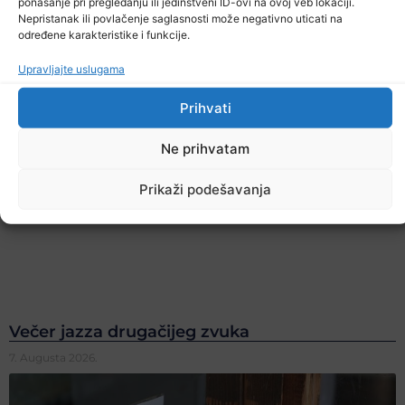
ponašanje pri pregledanju ili jedinstveni ID-ovi na ovoj veb lokaciji.
Nepristanak ili povlačenje saglasnosti može negativno uticati na
određene karakteristike i funkcije.
Upravljajte uslugama
Prihvati
Ne prihvatam
Prikaži podešavanja
Večer jazza drugačijeg zvuka
7. Augusta 2026.