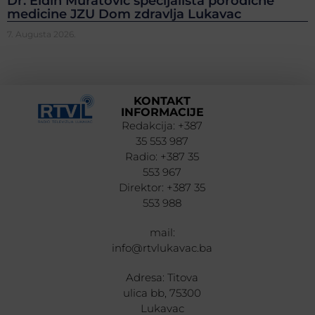
Dr. Eldin Muratović specijalista porodične
medicine JZU Dom zdravlja Lukavac
7. Augusta 2026.
KONTAKT
INFORMACIJE
Redakcija: +387
35 553 987
Radio: +387 35
553 967
Direktor: +387 35
553 988
mail:
info@rtvlukavac.ba
Adresa: Titova
ulica bb, 75300
Lukavac