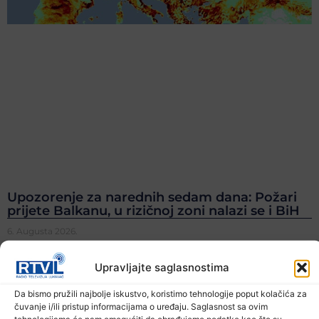
Upozorenje za narednih sedam dana: Požari
prijete Balkanu, u rizičnoj zoni nalazi se i BiH
6. Augusta 2026.
Upravljajte saglasnostima
Da bismo pružili najbolje iskustvo, koristimo tehnologije poput kolačića za
čuvanje i/ili pristup informacijama o uređaju. Saglasnost sa ovim