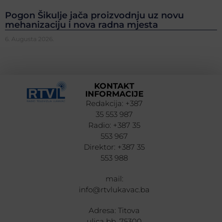
Pogon Šikulje jača proizvodnju uz novu
mehanizaciju i nova radna mjesta
6. Augusta 2026.
KONTAKT
INFORMACIJE
Redakcija: +387
35 553 987
Radio: +387 35
553 967
Direktor: +387 35
553 988
mail:
info@rtvlukavac.ba
Adresa: Titova
ulica bb, 75300