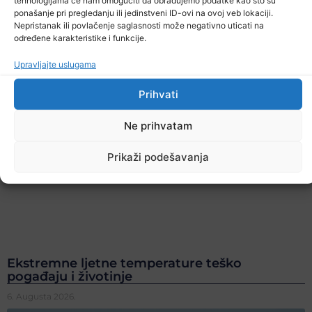
tehnologijama će nam omogućiti da obrađujemo podatke kao što su
ponašanje pri pregledanju ili jedinstveni ID-ovi na ovoj veb lokaciji.
Nepristanak ili povlačenje saglasnosti može negativno uticati na
određene karakteristike i funkcije.
Upravljajte uslugama
Prihvati
Ne prihvatam
Prikaži podešavanja
Ekstremne ljetne temperature teško
pogađaju i životinje
6. Augusta 2026.