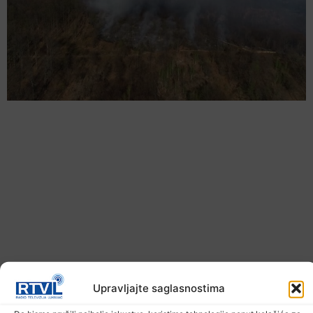
U TK povećan broj požara
Upravljajte saglasnostima
7. Augusta 2026.