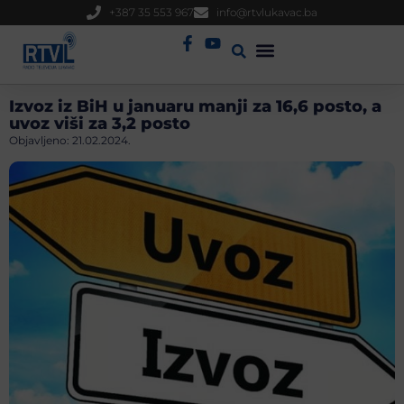
+387 35 553 967
info@rtvlukavac.ba
Radio Uživo
Sjednica Gradskog Vijeća
Izvoz iz BiH u januaru manji za 16,6 posto, a
uvoz viši za 3,2 posto
Objavljeno:
21.02.2024.