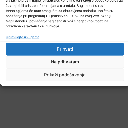
Da bismo pružili najbolje iskustvo, koristimo tehnologije poput kolačića za
čuvanje i/ili pristup informacijama o uređaju. Saglasnost sa ovim
tehnologijama će nam omogućiti da obrađujemo podatke kao što su
ponašanje pri pregledanju ili jedinstveni ID-ovi na ovoj veb lokaciji.
Nepristanak ili povlačenje saglasnosti može negativno uticati na
određene karakteristike i funkcije.
Upravljajte uslugama
Prihvati
Ne prihvatam
Prikaži podešavanja