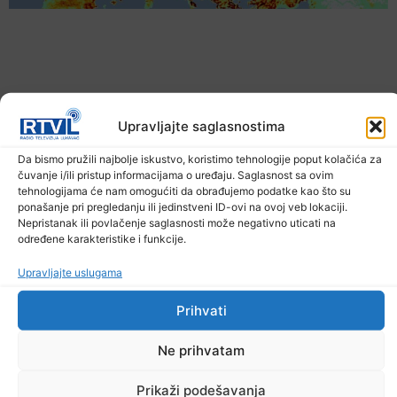
Upravljajte saglasnostima
Da bismo pružili najbolje iskustvo, koristimo tehnologije poput kolačića za
čuvanje i/ili pristup informacijama o uređaju. Saglasnost sa ovim
tehnologijama će nam omogućiti da obrađujemo podatke kao što su
ponašanje pri pregledanju ili jedinstveni ID-ovi na ovoj veb lokaciji.
Upozorenje za narednih sedam dana: Požari
Nepristanak ili povlačenje saglasnosti može negativno uticati na
prijete Balkanu, u rizičnoj zoni nalazi se i BiH
određene karakteristike i funkcije.
6. Augusta 2026.
Upravljajte uslugama
Prihvati
Ne prihvatam
Prikaži podešavanja