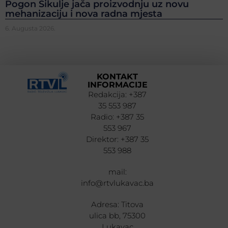
Pogon Šikulje jača proizvodnju uz novu
mehanizaciju i nova radna mjesta
6. Augusta 2026.
KONTAKT
INFORMACIJE
Redakcija: +387
35 553 987
Radio: +387 35
553 967
Direktor: +387 35
553 988
mail:
info@rtvlukavac.ba
Adresa: Titova
ulica bb, 75300
Lukavac