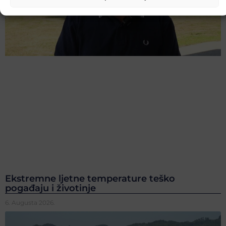
Ekstremne ljetne temperature teško
pogađaju i životinje
6. Augusta 2026.