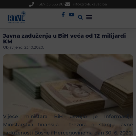
+387 35 553 967
info@rtvlukavac.ba
Radio Uživo
Sjednica Gradskog Vijeća
Javna zaduženja u BiH veća od 12 milijardi
KM
Objavljeno:
23.10.2020.
Vijeće ministara BiH usvojio je Informaciju
Ministarstva finansija i trezora o stanju javne
zaduženosti Bosne i Hercegovine na dan 30. 6. 2020.