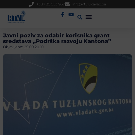
+387 35 553 967
info@rtvlukavac.ba
Radio Uživo
Sjednica Gradskog Vijeća
Javni poziv za odabir korisnika grant
sredstava „Podrška razvoju Kantona”
Objavljeno:
25.09.2020.