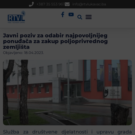
+387 35 553 967
info@rtvlukavac.ba
Radio Uživo
Sjednica Gradskog Vijeća
Javni poziv za odabir najpovoljnijeg
ponuđača za zakup poljoprivrednog
zemljišta
Objavljeno:
18.04.2023.
Služba za društvene djelatnosti i upravu grada