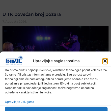
U TK povećan broj požara
7. Augusta 2026.
Upravljajte saglasnostima
Da bismo pružili najbolje iskustvo, koristimo tehnologije poput kolačića za
čuvanje i/ili pristup informacijama o uređaju. Saglasnost sa ovim
tehnologijama će nam omogućiti da obrađujemo podatke kao što su
ponašanje pri pregledanju ili jedinstveni ID-ovi na ovoj veb lokaciji.
Nepristanak ili povlačenje saglasnosti može negativno uticati na
određene karakteristike i funkcije.
Upravljajte uslugama