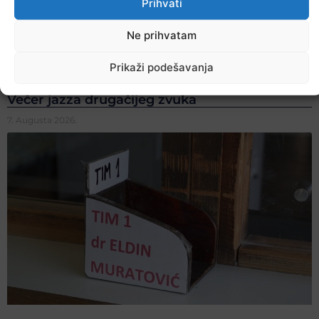
Prihvati
Ne prihvatam
Prikaži podešavanja
Večer jazza drugačijeg zvuka
7. Augusta 2026.