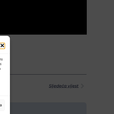
ili
ti
a
Sljedeća vijest
ja