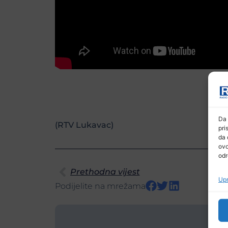
Da 
(RTV Lukavac)
pri
da 
ovo
odr
Prethodna vijest
Upr
Podijelite na mrežama