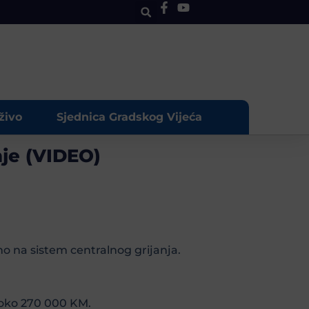
živo
Sjednica Gradskog Vijeća
nje (VIDEO)
o na sistem centralnog grijanja.
t oko 270 000 KM.