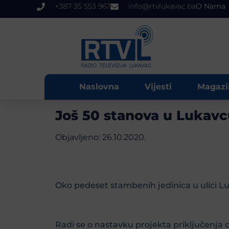
+387 35 553 967
info@rtvlukavac.ba
O Nama
Naslovna
Vijesti
Magazi
Još 50 stanova u Lukavcu
Objavljeno:
26.10.2020.
Oko pedeset stambenih jedinica u ulici L
Radi se o nastavku projekta priključenja o