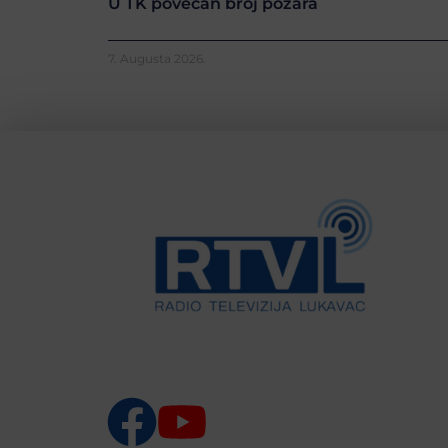
U TK povećan broj požara
7. Augusta 2026.