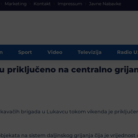
Marketing
Kontakt
Impressum
Javne Nabavke
n
Sport
Video
Televizija
Radio U
 priključeno na centralno grija
ukavačih brigada u Lukavcu tokom vikenda je priključen
bjekata na sistem daljinskog grijanja čija je vrijednos