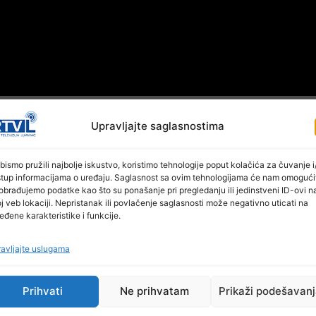
Upravljajte saglasnostima
bismo pružili najbolje iskustvo, koristimo tehnologije poput kolačića za čuvanje i/
stup informacijama o uređaju. Saglasnost sa ovim tehnologijama će nam omogući
obrađujemo podatke kao što su ponašanje pri pregledanju ili jedinstveni ID-ovi n
j veb lokaciji. Nepristanak ili povlačenje saglasnosti može negativno uticati na
eđene karakteristike i funkcije.
avljajte uslugama
Prihvati
Ne prihvatam
Prikaži podešavan
Ostale novosti