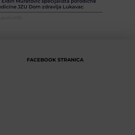
. Eldin Muratović specijalista porodične
dicine JZU Dom zdravlja Lukavac
Augusta 2026.
FACEBOOK STRANICA