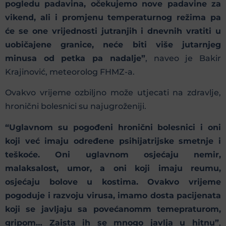
pogledu padavina, očekujemo nove padavine za
vikend, ali i promjenu temperaturnog režima pa
će se one vrijednosti jutranjih i dnevnih vratiti u
uobičajene granice, neće biti više jutarnjeg
minusa od petka pa nadalje”
, naveo je Bakir
Krajinović, meteorolog FHMZ-a.
Ovakvo vrijeme ozbiljno može utjecati na zdravlje,
hronični bolesnici su najugroženiji.
“Uglavnom su pogođeni hronični bolesnici i oni
koji već imaju određene psihijatrijske smetnje i
teškoće. Oni uglavnom osjećaju nemir,
malaksalost, umor, a oni koji imaju reumu,
osjećaju bolove u kostima. Ovakvo vrijeme
pogoduje i razvoju virusa, imamo dosta pacijenata
koji se javljaju sa povećanomm temepraturom,
gripom… Zaista ih se mnogo javlja u hitnu”
,