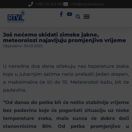
+387 35 553 967
info@rtvlukavac.ba
Radio Uživo
Sjednica Gradskog Vijeća
Još nećemo skidati zimske jakne,
meteorolozi najavljuju promjenjivo vrijeme
Objavljeno:
29.03.2023.
U naredna dva dana očekuju nas teperature zraka
koje u jutarnjim satima neće prelaziti jedan stepen,
a maksimalna će ići do 10. Meteorolozi kažu, bit će
padavina.
“Od danas do petka bit će nešto stabilnije vrijeme
bez padavina koje će pogoršati situaciju uz niske
temperature zraka, malo sunca će dobro doći
stanovnicima BiH. Od petka promjenjivo u