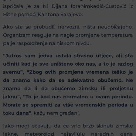
ispričala je za N1 Dijana Ibrahimkadić-Čustović iz
Hitne pomoći Kantona Sarajevo.
Ako ste se probudili nervozni, ništa neuobičajeno.
Organizam reaguje na nagle promjene temperatura
pa je raspoloženje na niskom nivou.
“Jutros sam jedva ustala strašno utječe, ali šta
učiniti kad je sve uništeno oko nas, a to je razlog
svemu”, “Zbog ovih promjena vremena teško je
da znamo kako da se adekvatno obučemo. Ne
znamo da li da obučemo zimsku ili proljetnu
jaknu”, “To je kod nas normalno u ovom periodu.
Morate se spremiti za više vremenskih perioda u
toku dana”
, kažu nam građani.
Iako mogi očekuju da će vrlo brzo skinuti zimske
jakne, meteorolozi najavljuju narednih dana