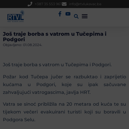
+387 35 553 967
info@rtvlukavac.ba
Radio Uživo
Sjednica Gradskog Vijeća
Još traje borba s vatrom u Tučepima i
Podgori
Objavljeno:
01.08.2024.
Još traje borba s vatrom u Tučepima i Podgori.
Požar kod Tučepa jučer se razbuktao i zaprijetio
kućama u Podgori, koje su ipak sačuvane
zahvaljujući vatrogascima, javlja HRT.
Vatra se sinoć približila na 20 metara od kuća te su
tijekom večeri evakuirani turisti koji su boravili u
Podgora Selu.