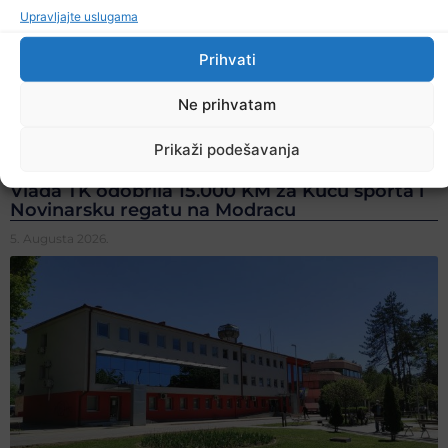
Upravljajte uslugama
Prihvati
Ne prihvatam
Prikaži podešavanja
Vlada TK odobrila 15.000 KM za Kuću sporta i
Novinarsku regatu na Modracu
5. Augusta 2026.