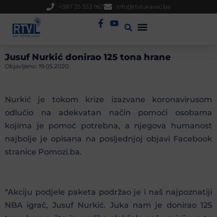
+387 35 553 967
info@rtvlukavac.ba
Radio Uživo
Sjednica Gradskog Vijeća
Jusuf Nurkić donirao 125 tona hrane
Objavljeno:
19.05.2020.
Nurkić je tokom krize izazvane koronavirusom
odlučio na adekvatan način pomoći osobama
kojima je pomoć potrebna, a njegova humanost
najbolje je opisana na posljednjoj objavi Facebook
stranice Pomozi.ba.
“Akciju podjele paketa podržao je i naš najpoznatiji
NBA igrač, Jusuf Nurkić. Juka nam je donirao 125