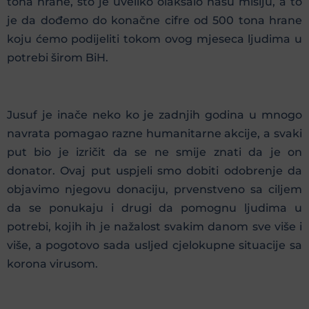
tona hrane, što je uveliko olakšalo našu misiju, a to
je da dođemo do konačne cifre od 500 tona hrane
koju ćemo podijeliti tokom ovog mjeseca ljudima u
potrebi širom BiH.
Jusuf je inače neko ko je zadnjih godina u mnogo
navrata pomagao razne humanitarne akcije, a svaki
put bio je izričit da se ne smije znati da je on
donator. Ovaj put uspjeli smo dobiti odobrenje da
objavimo njegovu donaciju, prvenstveno sa ciljem
da se ponukaju i drugi da pomognu ljudima u
potrebi, kojih ih je nažalost svakim danom sve više i
više, a pogotovo sada usljed cjelokupne situacije sa
korona virusom.