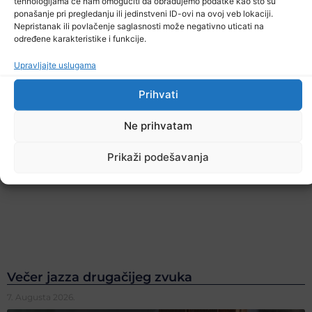
tehnologijama će nam omogućiti da obrađujemo podatke kao što su
ponašanje pri pregledanju ili jedinstveni ID-ovi na ovoj veb lokaciji.
Nepristanak ili povlačenje saglasnosti može negativno uticati na
određene karakteristike i funkcije.
Upravljajte uslugama
Prihvati
Ne prihvatam
Prikaži podešavanja
Večer jazza drugačijeg zvuka
7. Augusta 2026.