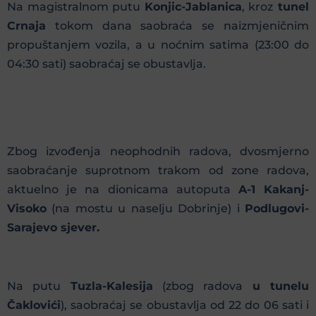
Na magistralnom putu
Konjic-Jablanica
, kroz
tunel
Crnaja
tokom dana saobraća se naizmjeničnim
propuštanjem vozila, a u noćnim satima (23:00 do
04:30 sati) saobraćaj se obustavlja.
Zbog izvođenja neophodnih radova, dvosmjerno
saobraćanje suprotnom trakom od zone radova,
aktuelno je na dionicama autoputa
A-1 Kakanj-
Visoko
(na mostu u naselju Dobrinje) i
Podlugovi-
Sarajevo sjever.
Na putu
Tuzla-Kalesija
(zbog radova
u tunelu
Čaklovići
), saobraćaj se obustavlja od 22 do 06 sati i