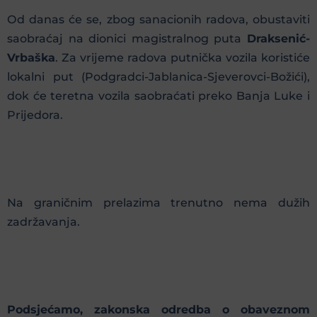
Оd danas će se, zbog sanacionih radova, obustaviti
saobraćaj na dionici magistralnog puta
Draksenić-
Vrbaška
. Za vrijeme radova putnička vozila koristiće
lokalni put (Podgradci-Jablanica-Sjeverovci-Božići),
dok će teretna vozila saobraćati preko Banja Luke i
Prijedora.
Na graničnim prelazima trenutno nema dužih
zadržavanja.
Podsjećamo, zakonska odredba o obaveznom