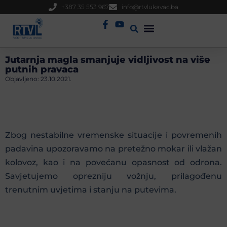
+387 35 553 967
info@rtvlukavac.ba
Radio Uživo
Sjednica Gradskog Vijeća
Jutarnja magla smanjuje vidljivost na više
putnih pravaca
Objavljeno:
23.10.2021.
Zbog nestabilne vremenske situacije i povremenih
padavina upozoravamo na pretežno mokar ili vlažan
kolovoz, kao i na povećanu opasnost od odrona.
Savjetujemo oprezniju vožnju, prilagođenu
trenutnim uvjetima i stanju na putevima.