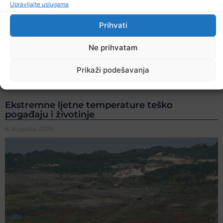
Upravljajte uslugama
Prihvati
Ne prihvatam
Prikaži podešavanja
Ekstremne ljetne temperature teško
pogađaju i životinje
6. Augusta 2026.