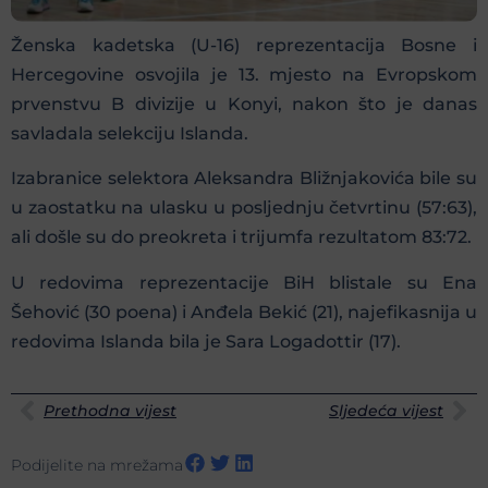
Ženska kadetska (U-16) reprezentacija Bosne i
Hercegovine osvojila je 13. mjesto na Evropskom
prvenstvu B divizije u Konyi, nakon što je danas
savladala selekciju Islanda.
Izabranice selektora Aleksandra Bližnjakovića bile su
u zaostatku na ulasku u posljednju četvrtinu (57:63),
ali došle su do preokreta i trijumfa rezultatom 83:72.
U redovima reprezentacije BiH blistale su Ena
Šehović (30 poena) i Anđela Bekić (21), najefikasnija u
redovima Islanda bila je Sara Logadottir (17).
Prethodna vijest
Sljedeća vijest
Podijelite na mrežama