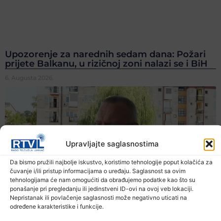
Upozorenje za narednih sedam dana: Požari
prijete Balkanu, u rizičnoj zoni nalazi se i BiH
6. Augusta 2026.
Upravljajte saglasnostima
Da bismo pružili najbolje iskustvo, koristimo tehnologije poput kolačića za
čuvanje i/ili pristup informacijama o uređaju. Saglasnost sa ovim
tehnologijama će nam omogućiti da obrađujemo podatke kao što su
ponašanje pri pregledanju ili jedinstveni ID-ovi na ovoj veb lokaciji.
Nepristanak ili povlačenje saglasnosti može negativno uticati na
određene karakteristike i funkcije.