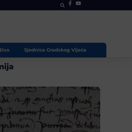
živo
Sjednica Gradskog Vijeća
mija