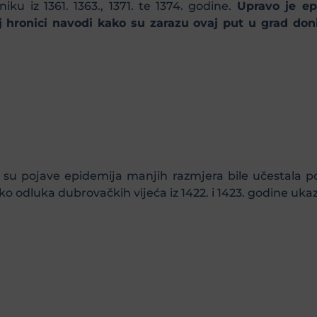
ku iz 1361. 1363., 1371. te 1374. godine.
Upravo je ep
 hronici navodi kako su zarazu ovaj put u grad donije
 su pojave epidemija manjih razmjera bile učestala poj
iko odluka dubrovačkih vijeća iz 1422. i 1423. godine uk