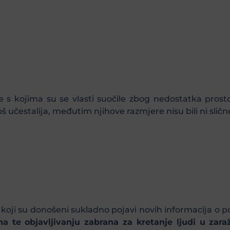
me s kojima su se vlasti suočile zbog nedostatka pros
 učestalija, međutim njihove razmjere nisu bili ni slične
i koji su donošeni sukladno pojavi novih informacija o
ina te objavljivanju zabrana za kretanje ljudi u za