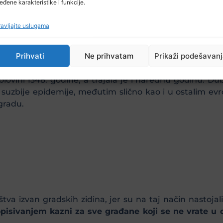
eđene karakteristike i funkcije.
avljajte uslugama
Prihvati
Ne prihvatam
Prikaži podešavan
lovini 1348. godine, a trajala je i narednu godinu. Du
a suzbije epidemije, međutim slično kao i u ostalim e
gradu.
va izvan gradskih zidina, jer su na taj način nastojali 
 propisivanjem kazni za sve građane koji se ne vrat