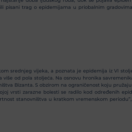
u najstarije doba ljudskog roda, dok se pojava epidem
vili pisani trag o epidemijama u priobalnim gradovima 
okom srednjeg vijeka, a poznata je epidemija iz VI stolj
ala više od pola stoljeća. Na osnovu hronika savremeni
ištva Bizanta. S obzirom na ograničenost koju pružaju 
joj vrsti zarazne bolesti se radilo kod određenih epi
tnost stanovništva u kratkom vremenskom periodu”, ka