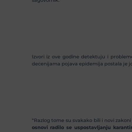
sagovornik.
Izvori iz ove godine detektuju i proble
decenijama pojava epidemija postala je još
“Razlog tome su svakako bili i novi zakon
osnovi radilo se uspostavljanju karant