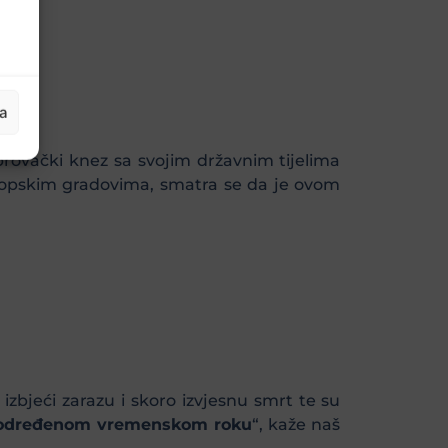
ja
brovački knez sa svojim državnim tijelima
vropskim gradovima, smatra se da je ovom
izbjeći zarazu i skoro izvjesnu smrt te su
e u određenom vremenskom roku
“, kaže naš