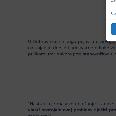
odr
Upr
U Dubrovniku se kuga pojavila u prvoj po
nastojao je donijeti adekvatne odluke z
prilikom umrlo skoro pola stanovništva u 
“Nastupilo je masovno bježanje stanovništ
vlasti nastojale ovaj problem riješiti