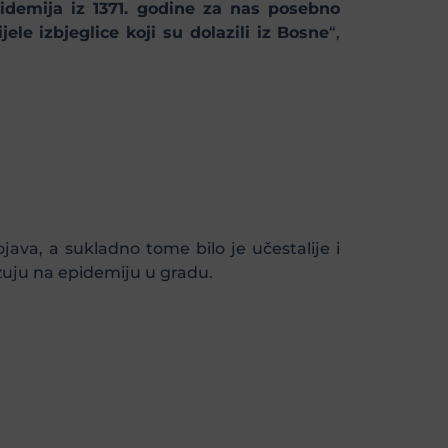
idemija iz 1371. godine za nas posebno
le izbjeglice koji su dolazili iz Bosne
“,
ava, a sukladno tome bilo je učestalije i
azuju na epidemiju u gradu.