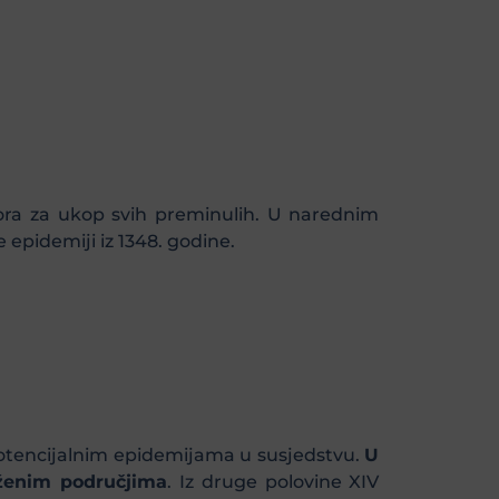
tora za ukop svih preminulih. U narednim
 epidemiji iz 1348. godine.
 potencijalnim epidemijama u susjedstvu.
U
raženim područjima
. Iz druge polovine XIV