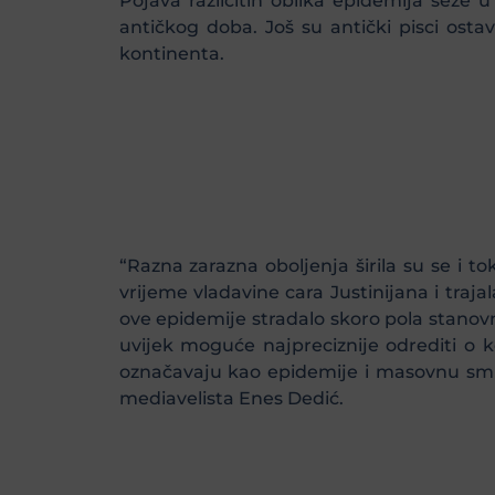
Pojava različitih oblika epidemija seže 
antičkog doba. Još su antički pisci osta
kontinenta.
“Razna zarazna oboljenja širila su se i t
vrijeme vladavine cara Justinijana i traj
ove epidemije stradalo skoro pola stanovn
uvijek moguće najpreciznije odrediti o ko
označavaju kao epidemije i masovnu smr
mediavelista Enes Dedić.