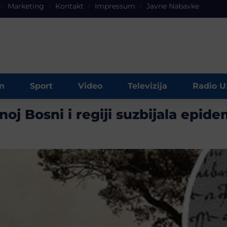
Marketing
Kontakt
Impressum
Javne Nabavke
n
Sport
Video
Televizija
Radio U
oj Bosni i regiji suzbijala epide