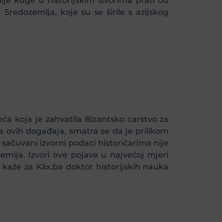
ije kuge u historijskim izvorima prati od
Sredozemlja, koje su se širile s azijskog
eća koja je zahvatila Bizantsko carstvo za
ka ovih događaja, smatra se da je prilikom
sačuvani izvorni podaci historičarima nije
demija. Izvori ove pojave u najvećoj mjeri
že za Klix.ba doktor historijskih nauka