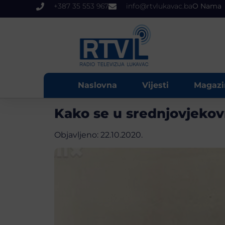
+387 35 553 967
info@rtvlukavac.ba
O Nama
Naslovna
Vijesti
Magazi
Kako se u srednjovjekovn
Objavljeno:
22.10.2020.