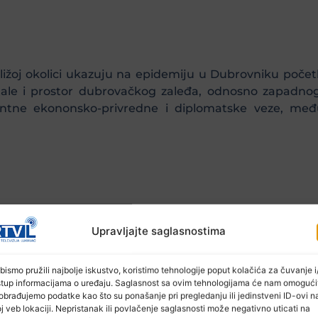
bližoj okolici ukazuju na epidemiju u Dubrovniku poče
ale i prostor dubrovačkog zaleđa, odnosno zapadnog
entne ekononsko-privredne i diplomatske veze, međ
Upravljajte saglasnostima
prostoru srednjovjekovne Evrope došlo je sredinom XI
bismo pružili najbolje iskustvo, koristimo tehnologije poput kolačića za čuvanje i/
 stanovništva. Istraživanja ukazuju na to kako je i ov
stup informacijama o uređaju. Saglasnost sa ovim tehnologijama će nam omogući
carstva gdje je zabilježena pojava bolesti dvije decenij
obrađujemo podatke kao što su ponašanje pri pregledanju ili jedinstveni ID-ovi n
j veb lokaciji. Nepristanak ili povlačenje saglasnosti može negativno uticati na