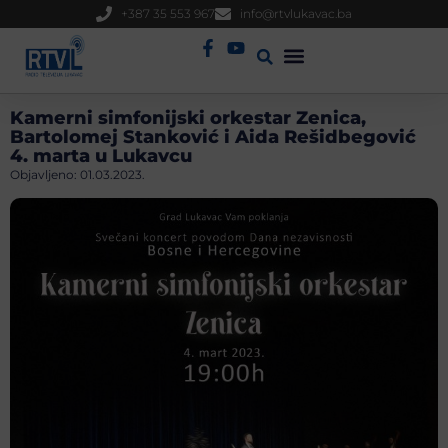
+387 35 553 967
info@rtvlukavac.ba
Radio Uživo
Sjednica Gradskog Vijeća
Kamerni simfonijski orkestar Zenica,
Bartolomej Stanković i Aida Rešidbegović
4. marta u Lukavcu
Objavljeno:
01.03.2023.