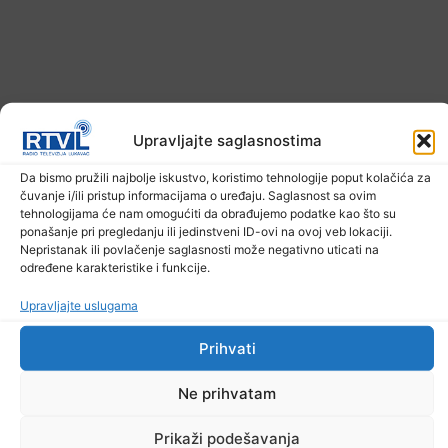
Upravljajte saglasnostima
Da bismo pružili najbolje iskustvo, koristimo tehnologije poput kolačića za
čuvanje i/ili pristup informacijama o uređaju. Saglasnost sa ovim
Ekstremne ljetne temperature teško
tehnologijama će nam omogućiti da obrađujemo podatke kao što su
pogađaju i životinje
ponašanje pri pregledanju ili jedinstveni ID-ovi na ovoj veb lokaciji.
Nepristanak ili povlačenje saglasnosti može negativno uticati na
6. Augusta 2026.
određene karakteristike i funkcije.
Upravljajte uslugama
Prihvati
Ne prihvatam
Prikaži podešavanja