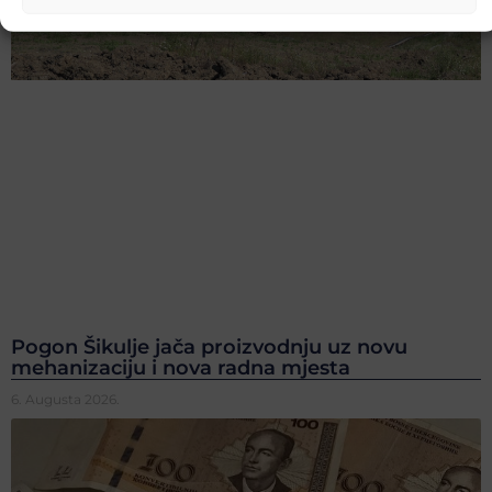
Pogon Šikulje jača proizvodnju uz novu
mehanizaciju i nova radna mjesta
6. Augusta 2026.