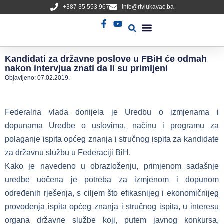
+387 35 553 967
info@rtvlukavac.ba
Radio Uživo
Sjednica Gradskog Vijeća
Kandidati za državne poslove u FBiH će odmah
nakon intervjua znati da li su primljeni
Objavljeno:
07.02.2019.
Federalna vlada donijela je Uredbu o izmjenama i
dopunama Uredbe o uslovima, načinu i programu za
polaganje ispita općeg znanja i stručnog ispita za kandidate
za državnu službu u Federaciji BiH.
Kako je navedeno u obrazloženju, primjenom sadašnje
uredbe uočena je potreba za izmjenom i dopunom
određenih rješenja, s ciljem što efikasnijeg i ekonomičnijeg
provođenja ispita općeg znanja i stručnog ispita, u interesu
organa državne službe koji, putem javnog konkursa,