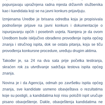
popunjavaju upražnjena radna mjesta državnih službenika
kao i kandidata koji se na javni konkurs prijavljuju.
Izmjenama Uredbe je brisana odredba koja je propisivala
podnošenje prijave na javni konkurs i dokumentacije o
ispunjavanju općih i posebnih uvjeta. Namjera je da ovom
Uredbom bude isključivo obrađeno provođenje ispita općeg
znanja i stručnog ispita, dok se ostala pitanja, koja se tiču
provođenja konkursne procedure, uređuju drugim aktima.
Također je, sa 24 na dva sata prije početka testiranja,
skraćen rok za utvrđivanje sadržaja testova ispita općeg
znanja.
Novina je i da Agencija, odmah po završetku ispita općeg
znanja, sve kandidate usmeno obavještava o rezultatima
koje su postigli, a kandidatima koji nisu položili ispit uručuje
pisano obavještenje. Dakle, obavještenja kandidatima ne