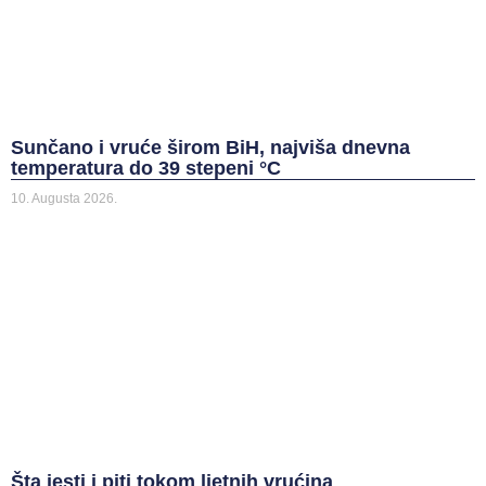
Sunčano i vruće širom BiH, najviša dnevna
temperatura do 39 stepeni °C
10. Augusta 2026.
Šta jesti i piti tokom ljetnih vrućina