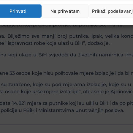
ale i mrežu volontera. Dovest ćemo i nekoga iz CK da det
Prihvati
Ne prihvatam
Prikaži podešavan
ske poslove Anis Ajdinović
je kazao da su federalni sa
u Sarajevu koji prekida promet za putnike 30. marta.
 Bilježimo sve manji broj putnika. Ipak, velika konce
 i ispravnost robe koja ulazi u BiH”, dodao je.
iona koji ulaze u BiH svjedoči da životnih namirnica ima
ne 33 osobe koje nisu poštovale mjere izolacije i da bi n
su zaražene, koje su pod mjerama izolacije, koje su u
za osobe koje krše mjere izolacije”, objasnio je Ajdinović
ata 14.821 mjera za putnike koji su ušli u BiH i da po p
olicije u FBiH i Ministarstvima unutrašnjih poslova.