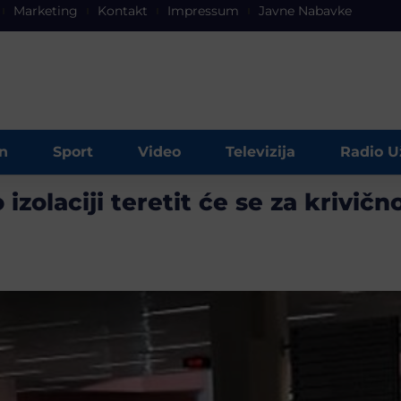
Marketing
Kontakt
Impressum
Javne Nabavke
n
Sport
Video
Televizija
Radio U
izolaciji teretit će se za krivičn