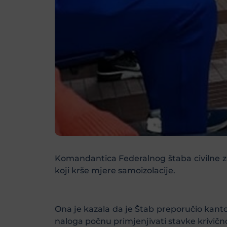
Komandantica Federalnog štaba civilne zaš
koji krše mjere samoizolacije.
Ona je kazala da je Štab preporučio kant
naloga počnu primjenjivati stavke krivično