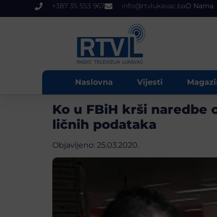
+387 35 553 967
info@rtvlukavac.ba
O Nama
Naslovna
Vijesti
Magazi
Ko u FBiH krši naredbe o 
ličnih podataka
Objavljeno:
25.03.2020.