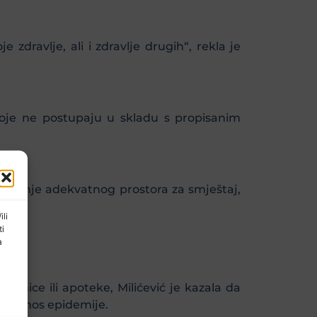
 zdravlje, ali i zdravlje drugih“, rekla je
koje ne postupaju u skladu s propisanim
alaženje adekvatnog prostora za smještaj,
ili
ti
a
avnice ili apoteke, Milićević je kazala da
prijenos epidemije.