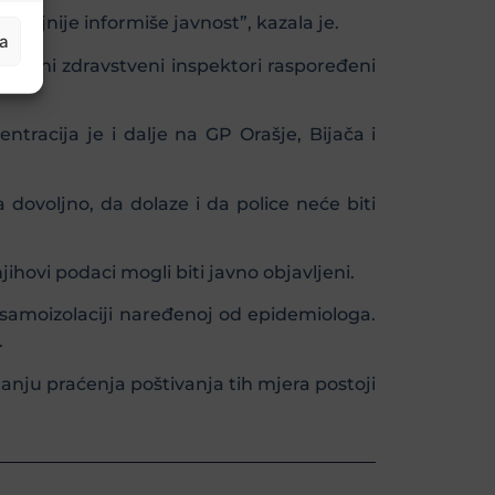
aljnije informiše javnost”, kazala je.
ja
nitarni zdravstveni inspektori raspoređeni
ntracija je i dalje na GP Orašje, Bijača i
 dovoljno, da dolaze i da police neće biti
jihovi podaci mogli biti javno objavljeni.
 samoizolaciji naređenoj od epidemiologa.
.
itanju praćenja poštivanja tih mjera postoji