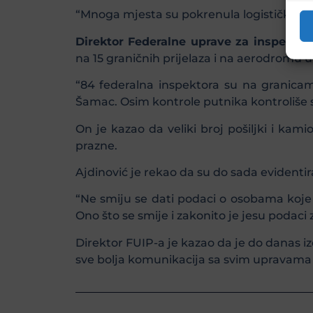
“Mnoga mjesta su pokrenula logističke kan
Direktor Federalne uprave za inspekcij
na 15 graničnih prijelaza i na aerodromu 
“84 federalna inspektora su na granicama.
Šamac. Osim kontrole putnika kontroliše se
On je kazao da veliki broj pošiljki i kam
prazne.
Ajdinović je rekao da su do sada evidentira
“Ne smiju se dati podaci o osobama koje 
Ono što se smije i zakonito je jesu podaci 
Direktor FUIP-a je kazao da je do danas izd
sve bolja komunikacija sa svim upravama p