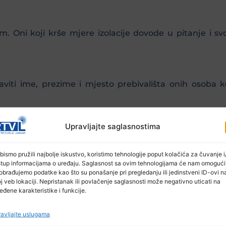
 Oni koji krše mjere izolacije dovode u pitanje i svoje
aviti ime, prezime i mjesto prebivališta onih osoba 
Upravljajte saglasnostima
je kantonalnim, gradskim i općinskim štabovima za izn
olacije.
bismo pružili najbolje iskustvo, koristimo tehnologije poput kolačića za čuvanje i/
stup informacijama o uređaju. Saglasnost sa ovim tehnologijama će nam omogući
obrađujemo podatke kao što su ponašanje pri pregledanju ili jedinstveni ID-ovi n
j veb lokaciji. Nepristanak ili povlačenje saglasnosti može negativno uticati na
zivno radi na spašavanju ekonomije Federacije BiH.
eđene karakteristike i funkcije.
kojima je zabranjeno kretanje, odu po penzije, do prod
avljajte uslugama
rao je mrežu pomoći osobama koje su rizična skupina za 