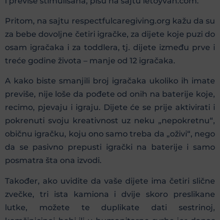
i previše stimulisana, pišu na sajtu letoyvan.com.
Pritom, na sajtu respectfulcaregiving.org kažu da su
za bebe dovoljne četiri igračke, za dijete koje puzi do
osam igračaka i za toddlera, tj. dijete između prve i
treće godine života – manje od 12 igračaka.
A kako biste smanjili broj igračaka ukoliko ih imate
previše, nije loše da pođete od onih na baterije koje,
recimo, pjevaju i igraju. Dijete će se prije aktivirati i
pokrenuti svoju kreativnost uz neku „nepokretnu“,
običnu igračku, koju ono samo treba da „oživi“, nego
da se pasivno prepusti igrački na baterije i samo
posmatra šta ona izvodi.
Također, ako uvidite da vaše dijete ima četiri slične
zvečke, tri ista kamiona i dvije skoro preslikane
lutke, možete te duplikate dati sestrinoj,