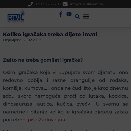
+387 35 553 967
info@rtvlukavac.ba
Radio Uživo
Sjednica Gradskog Vijeća
Koliko igračaka treba dijete imati
Objavljeno:
21.02.2023.
Zašto ne treba gomilati igračke?
Osim igračaka koje vi kupujete svom djetetu, ono
redovno dobija i razne drangulije od rođaka,
komšija, kumova… I onda ne čudi što je kroz dnevnu
sobu skoro nemoguće proći od lutaka, kockica,
dinosaurusa, autića, kućica, zvečki. U svemu se
nametne i pitanje koliko je igračaka djetetu zaista
potrebno,
piše Zadovoljna.