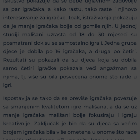
Iskustvo pokazuje da se bebe uglavnom zadovolje
sa par igračaka, a kako rastu, tako raste i njihovo
interesovanje za igračke. Ipak, istraživanja pokazuju
da je manje igračaka bolje od gomile njih. U jednoj
studiji mališani uzrasta od 18 do 30 mjeseci su
posmatrani dok su se samostalno igrali. Jedna grupa
djece je dobila po 16 igračaka, a druga po četiri.
Rezultati su pokazali da su djeca koja su dobila
samo četiri igračke pokazala veći angažman sa
njima, tj. više su bila posvećena onome što rade u
igri.
Ispostavlja se tako da se previše igračaka povezuje
sa smanjenim kvalitetom igre mališana, a da se uz
manje igračaka mališani bolje fokusiraju i igraju
kreativnije. Zaključak je bio da su djeca sa većim
brojem igračaka bila više ometena u onome što rade