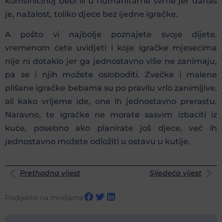
komšinicinoj bebi ili u humanitarne svrhe jer danas
je, nažalost, toliko djece bez ijedne igračke.
A pošto vi najbolje poznajete svoje dijete,
vremenom ćete uvidjeti i koje igračke mjesecima
nije ni dotaklo jer ga jednostavno više ne zanimaju,
pa se i njih možete osloboditi. Zvečke i malene
plišane igračke bebama su po pravilu vrlo zanimljive,
ali kako vrijeme ide, one ih jednostavno prerastu.
Naravno, te igračke ne morate sasvim izbaciti iz
kuće, posebno ako planirate još djece, već ih
jednostavno možete odložiti u ostavu u kutije.
Prethodna vijest
Sljedeća vijest
Podijelite na mrežama