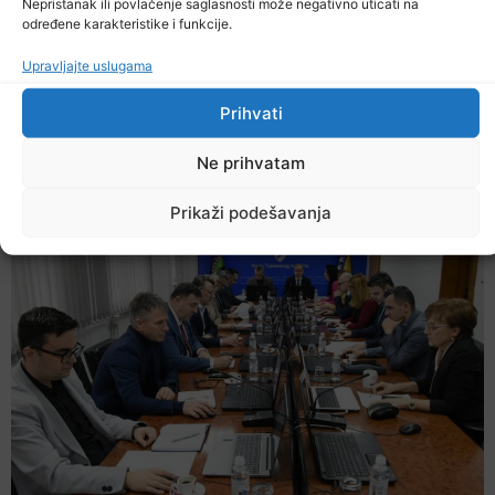
Nepristanak ili povlačenje saglasnosti može negativno uticati na
određene karakteristike i funkcije.
Upravljajte uslugama
Prihvati
Danas počela isplata uvećanih penzija
Ne prihvatam
5. Augusta 2026.
Prikaži podešavanja