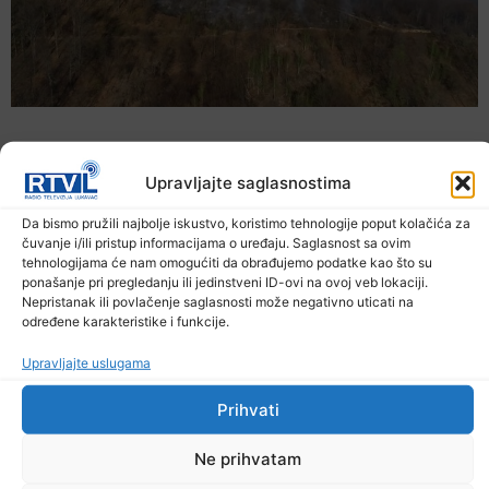
Upravljajte saglasnostima
Da bismo pružili najbolje iskustvo, koristimo tehnologije poput kolačića za
čuvanje i/ili pristup informacijama o uređaju. Saglasnost sa ovim
tehnologijama će nam omogućiti da obrađujemo podatke kao što su
ponašanje pri pregledanju ili jedinstveni ID-ovi na ovoj veb lokaciji.
Nepristanak ili povlačenje saglasnosti može negativno uticati na
određene karakteristike i funkcije.
Upravljajte uslugama
U TK povećan broj požara
7. Augusta 2026.
Prihvati
Ne prihvatam