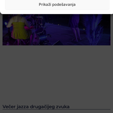
Prikaži podešavanja
Večer jazza drugačijeg zvuka