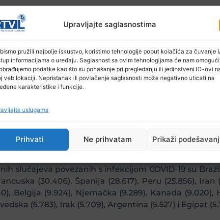
araze.
Upravljajte saglasnostima
bismo pružili najbolje iskustvo, koristimo tehnologije poput kolačića za čuvanje i/
u, zaraženo je 5.476.266 osoba te 171.535 smrtnih slučaj
stup informacijama o uređaju. Saglasnost sa ovim tehnologijama će nam omogući
obrađujemo podatke kao što su ponašanje pri pregledanju ili jedinstveni ID-ovi n
j veb lokaciji. Nepristanak ili povlačenje saglasnosti može negativno uticati na
eđene karakteristike i funkcije.
l (3.278.895), Indija (2.527.308), Rusija (912.823), Južno
 (382.111), Španija (358.843), Iran (338.825), Velika Brit
avljajte uslugama
ngladeš (271.881), Italija (252.809), Turska (246.861), N
.123), Kanada (121.652), Katar (114.532) i Kazahstan (102.287
Prihvati
Ne prihvatam
Prikaži podešavan
ih slučajeva povezanih s infekcijom COVID-19 su Brazil (1
 Francuska (30.406), Španija (28.617), Peru (25.856), Iran (
40), Belgija (9.924), Njemačka (9.289), Kanada (9.020), 
vedska (5.783), Irak (5.709), Argentina (5.527) i Egipat (5.