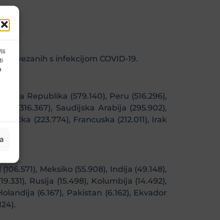
ili
eva povezanih s infekcijom COVID-19.
ti
a
afrička Republika (579.140), Peru (516.296),
anija (316.367), Saudijska Arabija (295.902),
jemačka (223.774), Francuska (212.011), Irak
).
ja
06.571), Meksiko (55.908), Indija (49.148),
19.331), Rusija (15.498), Kolumbija (14.492),
Holandija (6.167), Pakistan (6.162), Ekvador
124).