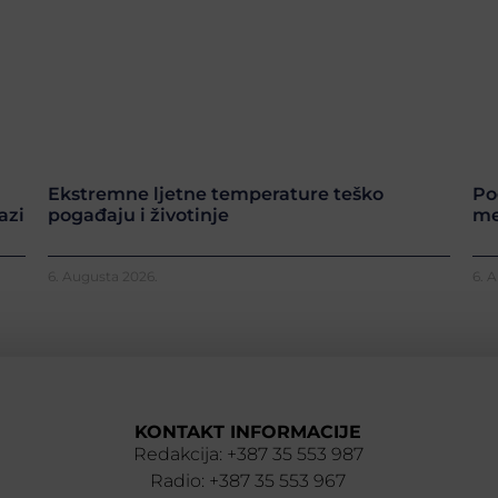
Ekstremne ljetne temperature teško
Po
azi
pogađaju i životinje
me
6. Augusta 2026.
6. 
KONTAKT INFORMACIJE
Redakcija: +387 35 553 987
Radio: +387 35 553 967