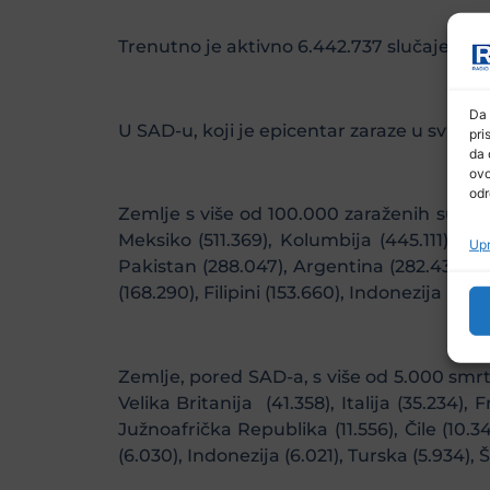
Trenutno je aktivno 6.442.737 slučajeva z
Da 
U SAD-u, koji je epicentar zaraze u svijet
pri
da 
ovo
odr
Zemlje s više od 100.000 zaraženih su Brazi
Meksiko (511.369), Kolumbija (445.111), Čile
Upr
Pakistan (288.047), Argentina (282.437), Ba
(168.290), Filipini (153.660), Indonezija (135
Zemlje, pored SAD-a, s više od 5.000 smrtn
Velika Britanija (41.358), Italija (35.234),
Južnoafrička Republika (11.556), Čile (10.3
(6.030), Indonezija (6.021), Turska (5.934), Š