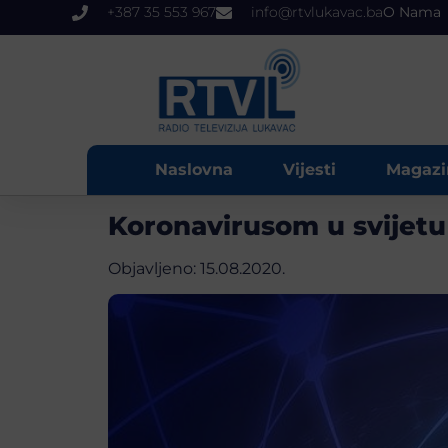
+387 35 553 967
info@rtvlukavac.ba
O Nama
Naslovna
Vijesti
Magazi
Koronavirusom u svijetu 
Objavljeno:
15.08.2020.