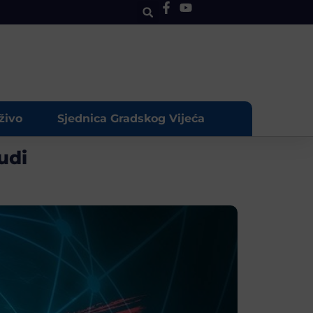
živo
Sjednica Gradskog Vijeća
udi