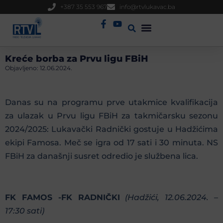
+387 35 553 967
info@rtvlukavac.ba
Radio Uživo
Sjednica Gradskog Vijeća
Kreće borba za Prvu ligu FBiH
Objavljeno:
12.06.2024.
Danas su na programu prve utakmice kvalifikacija
za ulazak u Prvu ligu FBiH za takmičarsku sezonu
2024/2025: Lukavački Radnički gostuje u Hadžićima
ekipi Famosa. Meč se igra od 17 sati i 30 minuta. NS
FBiH za današnji susret odredio je službena lica.
FK FAMOS -FK RADNIČKI
(Hadžići, 12.06.2024. –
17:30 sati)