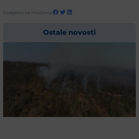
Podijelite na mrežama
Ostale novosti