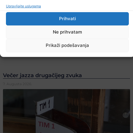
Upravljajte uslugama
Prihvati
Ne prihvatam
Prikaži podešavanja
Večer jazza drugačijeg zvuka
7. Augusta 2026.