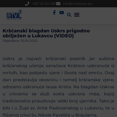
+387 35 553 967
info@rtvlukavac.ba
Radio Uživo
Sjednica Gradskog Vijeća
Kršćanski blagdan Uskrs prigodno
obilježen u Lukavcu (VIDEO)
Objavljeno:
10.04.2023.
Uskrs je najveći kršćanski praznik jer suština
kršćanskog učenja označava Kristovo uskrsnuće iz
mrtvih, kao pobjedu vjere i života nad smrću. Ovaj
dan predstavlja okosnicu i temelj kršćanske vjere,
odnosno uskrsnuće Isusa Krista. Na blagdan Uskrsa
u crkvama se služi sveta uskrsna misa, kojoj
tradicionalno prisustvuje veliki broj vjernika. Tako je
bilo i u Župi sv. Ante Padovanskog u Lukavcu, te u
filijalnoj crkvi Sv. Nikole Pavelića u Brgulama.