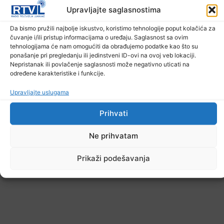
Upravljajte saglasnostima
U TK povećan broj požara
Da bismo pružili najbolje iskustvo, koristimo tehnologije poput kolačića za
čuvanje i/ili pristup informacijama o uređaju. Saglasnost sa ovim
7. Augusta 2026.
tehnologijama će nam omogućiti da obrađujemo podatke kao što su
ponašanje pri pregledanju ili jedinstveni ID-ovi na ovoj veb lokaciji.
Nepristanak ili povlačenje saglasnosti može negativno uticati na
određene karakteristike i funkcije.
Upravljajte uslugama
Prihvati
Ne prihvatam
Prikaži podešavanja