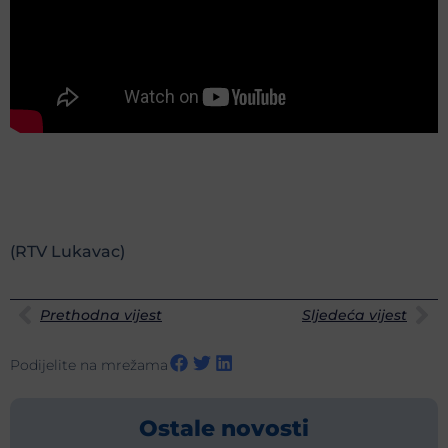
(RTV Lukavac)
Prethodna vijest
Sljedeća vijest
Podijelite na mrežama
Ostale novosti