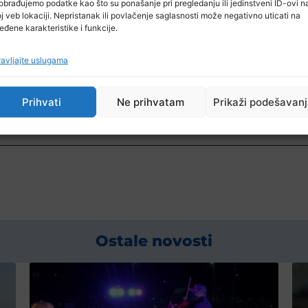
obrađujemo podatke kao što su ponašanje pri pregledanju ili jedinstveni ID-ovi n
j veb lokaciji. Nepristanak ili povlačenje saglasnosti može negativno uticati na
eđene karakteristike i funkcije.
avljajte uslugama
Prihvati
Ne prihvatam
Prikaži podešavan
Ostale novosti