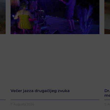
Večer jazza drugačijeg zvuka
Dr
me
7. Augusta 2026.
7. 