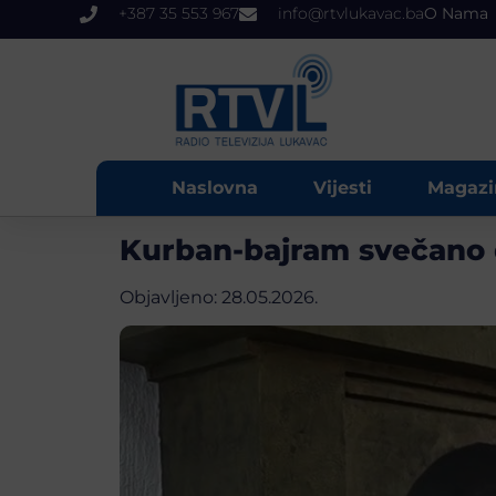
+387 35 553 967
info@rtvlukavac.ba
O Nama
Naslovna
Vijesti
Magazi
Kurban-bajram svečano
Objavljeno:
28.05.2026.