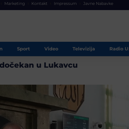
Marketing
Kontakt
Impressum
Javne Nabavke
n
Sport
Video
Televizija
Radio U
 dočekan u Lukavcu