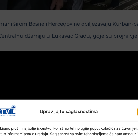
slimani širom Bosne i Hercegovine obilježavaju Kurban-b
Centralnu džamiju u Lukavac Gradu, gdje su brojni vje
Upravljajte saglasnostima
bismo pružili najbolje iskustvo, koristimo tehnologije poput kolačića za čuvanje i/
stup informacijama o uređaju. Saglasnost sa ovim tehnologijama će nam omogući