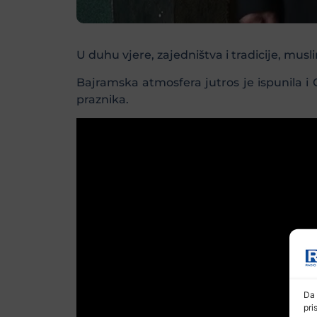
U duhu vjere, zajedništva i tradicije, mu
Bajramska atmosfera jutros je ispunila i 
praznika.
Da 
pri