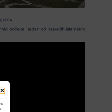
ajram.
rnici dočekali jedan od najvećih islamskih
ili
ti