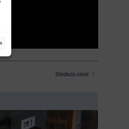
a
ja
Sljedeća vijest