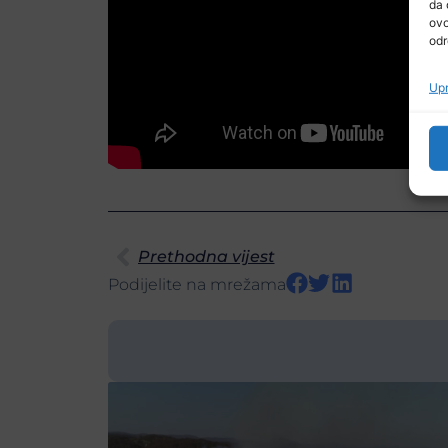
da 
ovo
odr
Upr
Prethodna vijest
Podijelite na mrežama