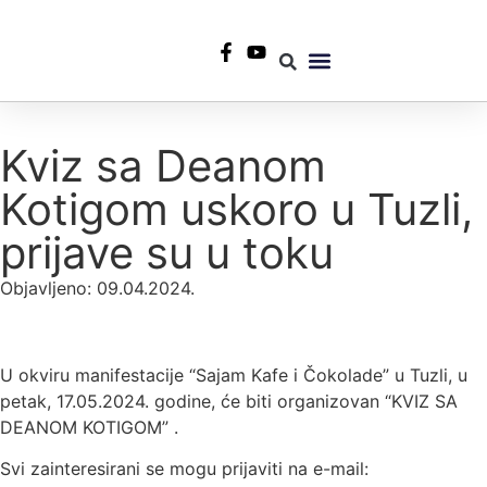
+387 35 553 967
info@rtvlukavac.ba
Radio Uživo
Sjednica Gradskog Vijeća
Kviz sa Deanom
Kotigom uskoro u Tuzli,
prijave su u toku
Objavljeno:
09.04.2024.
U okviru manifestacije “Sajam Kafe i Čokolade” u Tuzli, u
petak, 17.05.2024. godine, će biti organizovan “KVIZ SA
DEANOM KOTIGOM” .
Svi zainteresirani se mogu prijaviti na e-mail: