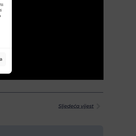
ili
ti
a
ja
Sljedeća vijest