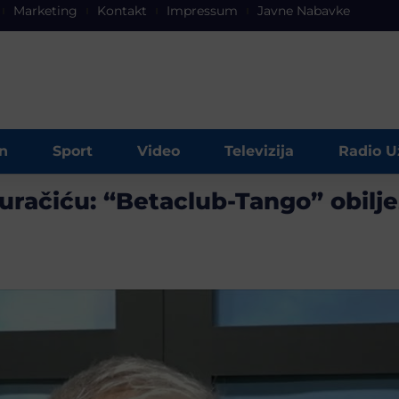
Marketing
Kontakt
Impressum
Javne Nabavke
n
Sport
Video
Televizija
Radio U
uračiću: “Betaclub-Tango” obilj