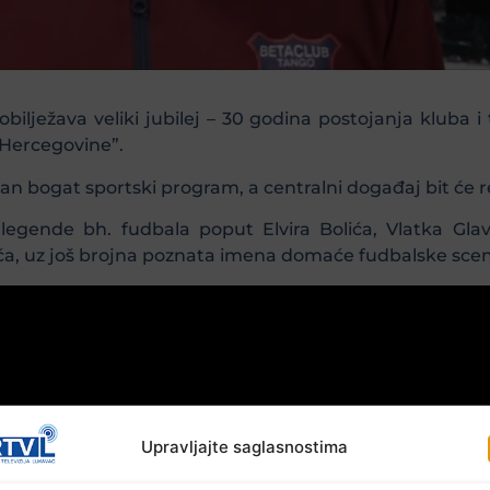
ilježava veliki jubilej – 30 godina postojanja kluba i
 Hercegovine”.
n bogat sportski program, a centralni događaj bit će re
i legende bh. fudbala poput Elvira Bolića, Vlatka
ća, uz još brojna poznata imena domaće fudbalske scen
Upravljajte saglasnostima