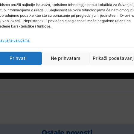
bismo pružili najbolje iskustvo, koristimo tehnologije poput kolačića za čuvanje i/
stup informacijama o uređaju. Saglasnost sa ovim tehnologijama će nam omogući
obrađujemo podatke kao što su ponašanje pri pregledanju ili jedinstveni ID-ovi n
j veb lokaciji. Nepristanak ili povlačenje saglasnosti može negativno uticati na
eđene karakteristike i funkcije.
avljajte uslugama
Prihvati
Ne prihvatam
Prikaži podešavan
Ostale novosti