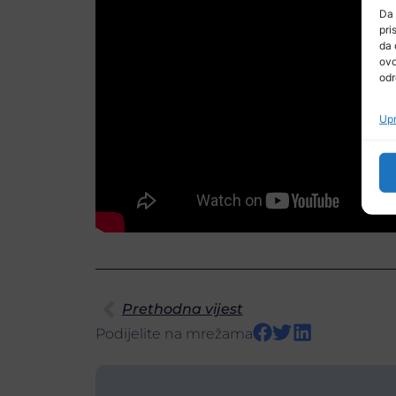
Da 
pri
da 
ovo
odr
Upr
Prethodna vijest
Podijelite na mrežama