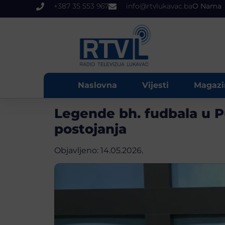
+387 35 553 967
info@rtvlukavac.ba
O Nama
Naslovna
Vijesti
Magazi
Legende bh. fudbala u P
postojanja
Objavljeno:
14.05.2026.