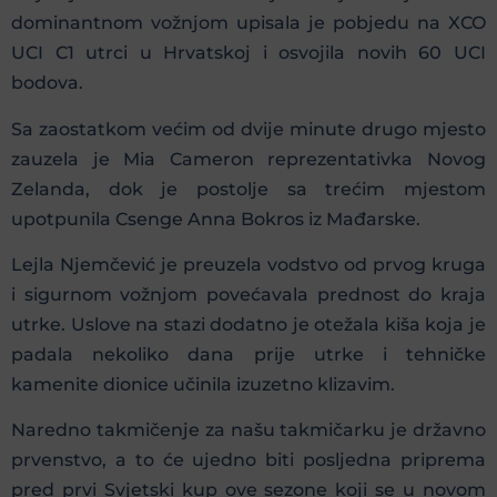
dominantnom vožnjom upisala je pobjedu na XCO
UCI C1 utrci u Hrvatskoj i osvojila novih 60 UCI
bodova.
Sa zaostatkom većim od dvije minute drugo mjesto
zauzela je Mia Cameron reprezentativka Novog
Zelanda, dok je postolje sa trećim mjestom
upotpunila Csenge Anna Bokros iz Mađarske.
Lejla Njemčević je preuzela vodstvo od prvog kruga
i sigurnom vožnjom povećavala prednost do kraja
utrke. Uslove na stazi dodatno je otežala kiša koja je
padala nekoliko dana prije utrke i tehničke
kamenite dionice učinila izuzetno klizavim.
Naredno takmičenje za našu takmičarku je državno
prvenstvo, a to će ujedno biti posljedna priprema
pred prvi Svjetski kup ove sezone koji se u novom