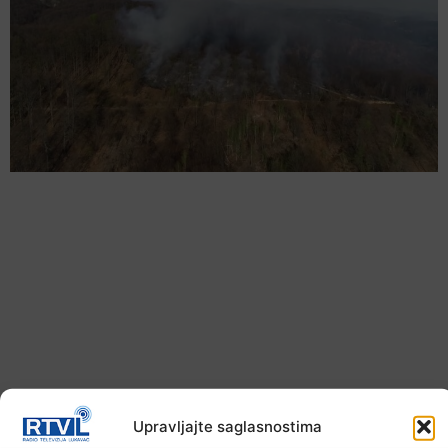
U TK povećan broj požara
Upravljajte saglasnostima
7. Augusta 2026.