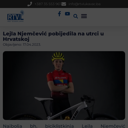
+387 35 553 967
info@rtvlukavac.ba
Radio Uživo
Sjednica Gradskog Vijeća
Lejla Njemčević pobijedila na utrci u
Hrvatskoj
Objavljeno:
17.04.2023.
Najbolja bh. biciklistkinja Lejla Njemčević