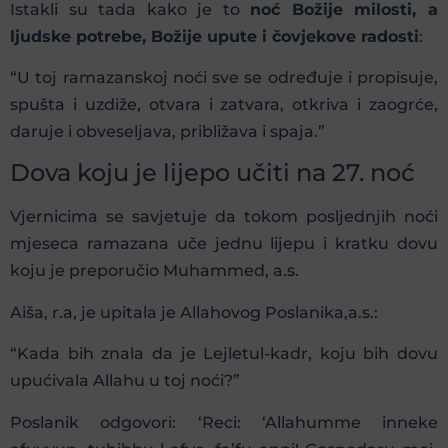
Istakli su tada kako je to
noć Božije milosti, a
ljudske potrebe, Božije upute i čovjekove radosti
:
“U toj ramazanskoj noći sve se određuje i propisuje,
spušta i uzdiže, otvara i zatvara, otkriva i zaogrće,
daruje i obveseljava, približava i spaja.”
Dova koju je lijepo učiti na 27. noć
Vjernicima se savjetuje da tokom posljednjih noći
mjeseca ramazana uče jednu lijepu i kratku dovu
koju je preporučio Muhammed, a.s.
Aiša, r.a, je upitala je Allahovog Poslanika,a.s.:
“Kada bih znala da je Lejletul-kadr, koju bih dovu
upućivala Allahu u toj noći?”
Poslanik odgovori: ‘Reci: ‘Allahumme inneke