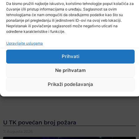
Da bismo pružili najbolje iskustvo, koristimo tehnologije poput kolačića za
čuvanje i/ili pristup informacijama o uređaju. Saglasnost sa ovim
tehnologijama će nam omogućiti da obrađujemo podatke kao što su
ponašanje pri pregledanju ili jedinstveni ID-ovi na ovoj veb lokaciji.
Nepristanak ili povlačenje saglasnosti može negativno uticati na
određene karakteristike i funkcije.
Upravljajte uslugama
Prihvati
Ne prihvatam
Prikaži podešavanja
U TK povećan broj požara
7. Augusta 2026.