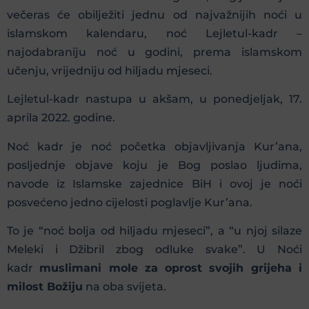
večeras će obilježiti jednu od najvažnijih noći u
islamskom kalendaru, noć Lejletul-kadr –
najodabraniju noć u godini, prema islamskom
učenju, vrijedniju od hiljadu mjeseci.
Lejletul-kadr nastupa u akšam, u ponedjeljak, 17.
aprila 2022. godine.
Noć kadr je noć početka objavljivanja Kur’ana,
posljednje objave koju je Bog poslao ljudima,
navode iz Islamske zajednice BiH i ovoj je noći
posvećeno jedno cijelosti poglavlje Kur’ana.
To je “noć bolja od hiljadu mjeseci”, a “u njoj silaze
Meleki i Džibril zbog odluke svake”. U Noći
kadr
muslimani mole za oprost svojih grijeha i
milost Božiju
na oba svijeta.