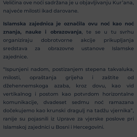
Veličina ove noći sadržana je u objavljivanju Kur’ana,
najveće milosti ikad darovane.
Islamska zajednica je označila ovu noć kao noć
znanja, nauke i obrazovanja
, te se u tu svrhu
organiziraju dobrotvorne akcije prikupljanja
sredstava za obrazovne ustanove Islamske
zajednice.
“Ispunjeni nadom, postizanjem stepena takvaluka,
milosti, opraštanja grijeha i zaštite od
džehennemskoga azaba, kroz dovu, kao vid
vertikalnog i postom kao potvrdom horizontalne
komunikacije, dvadeset sedmu noć ramazana
dočekujemo kao krunski dragulj na tadžu vjernika”,
ranije su pojasnili iz Uprave za vjerske poslove pri
Islamskoj zajednici u Bosni i Hercegovini.