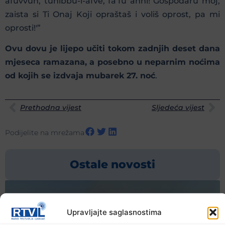
afuvvun, tuhibbu-l-afve, fa’fu anni! Gospodaru moj,
zaista si Ti Onaj Koji opraštaš i voliš oprost, pa mi
oprosti!'”
Ovu dovu je lijepo učiti tokom zadnjih deset dana
mjeseca ramazana, a posebno u neparnim noćima
od kojih se izdvaja mubarek 27. noć
.
Prethodna vijest
Sljedeća vijest
Podijelite na mrežama
Ostale novosti
Upravljajte saglasnostima