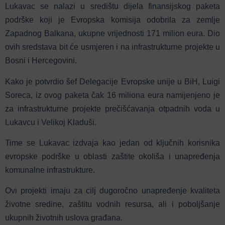
Lukavac se nalazi u središtu dijela finansijskog paketa
podrške koji je Evropska komisija odobrila za zemlje
Zapadnog Balkana, ukupne vrijednosti 171 milion eura. Dio
ovih sredstava bit će usmjeren i na infrastrukturne projekte u
Bosni i Hercegovini.
Kako je potvrdio šef Delegacije Evropske unije u BiH, Luigi
Soreca, iz ovog paketa čak 16 miliona eura namijenjeno je
za infrastrukturne projekte prečišćavanja otpadnih voda u
Lukavcu i Velikoj Kladuši.
Time se Lukavac izdvaja kao jedan od ključnih korisnika
evropske podrške u oblasti zaštite okoliša i unapređenja
komunalne infrastrukture.
Ovi projekti imaju za cilj dugoročno unapređenje kvaliteta
životne sredine, zaštitu vodnih resursa, ali i poboljšanje
ukupnih životnih uslova građana.