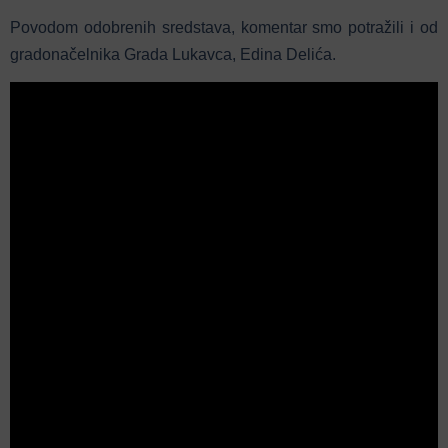
Povodom odobrenih sredstava, komentar smo potražili i od
gradonačelnika Grada Lukavca, Edina Delića.