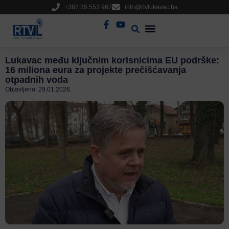
+387 35 553 967
info@rtvlukavac.ba
Radio Uživo
Sjednica Gradskog Vijeća
Lukavac među ključnim korisnicima EU podrške:
16 miliona eura za projekte prečišćavanja
otpadnih voda
Objavljeno:
29.01.2026.