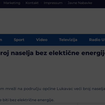
Marketing
Kontakt
Impressum
Javne Nabavke
n
Sport
Video
Televizija
Radio U
roj naselja bez elektične energij
jom mreži na području općine Lukavac veći broj naselja
e biti bez električne energije.