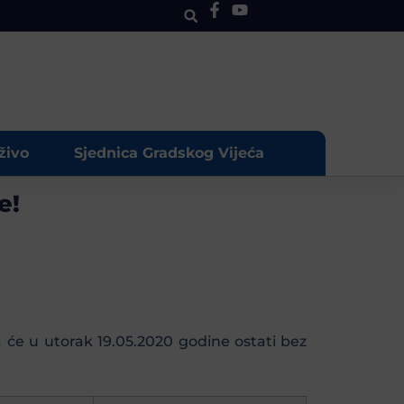
živo
Sjednica Gradskog Vijeća
e!
 će u utorak 19.05.2020 godine ostati bez