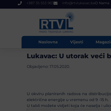
+387 35 553 967
info@rtvlukavac.ba
O Nama
Naslovna
Vijesti
Magazi
Lukavac: U utorak veći b
Objavljeno:
17.05.2020.
U okviru planiranih radova na distribuci
električne energije u vremenu od 9 -15 h.
U tabli možete vidjeti koja će naselja i ulic