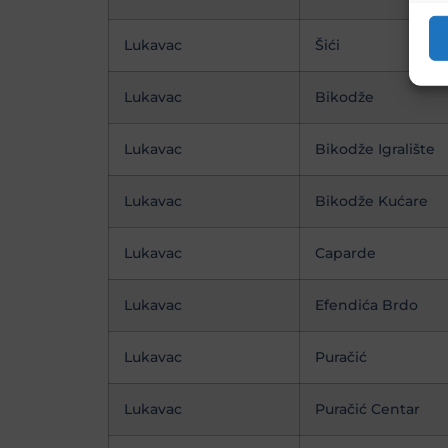
Lukavac
Šići
Lukavac
Bikodže
Lukavac
Bikodže Igralište
Lukavac
Bikodže Kućare
Lukavac
Caparde
Lukavac
Efendića Brdo
Lukavac
Puračić
Lukavac
Puračić Centar