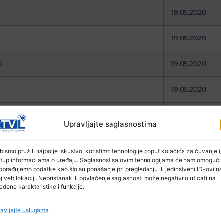
19.05.2020
19.05.2020
i
19.05.2020
19.05.2020
19.05.2020
Upravljajte saglasnostima
vići
19.05.2020
bismo pružili najbolje iskustvo, koristimo tehnologije poput kolačića za čuvanje i/
stup informacijama o uređaju. Saglasnost sa ovim tehnologijama će nam omogući
19.05.2020
obrađujemo podatke kao što su ponašanje pri pregledanju ili jedinstveni ID-ovi n
j veb lokaciji. Nepristanak ili povlačenje saglasnosti može negativno uticati na
eđene karakteristike i funkcije.
ementaru
19.05.2020
avljajte uslugama
19.05.2020