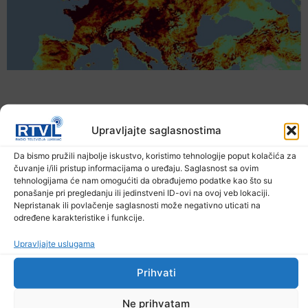
Upravljajte saglasnostima
Da bismo pružili najbolje iskustvo, koristimo tehnologije poput kolačića za
čuvanje i/ili pristup informacijama o uređaju. Saglasnost sa ovim
tehnologijama će nam omogućiti da obrađujemo podatke kao što su
ponašanje pri pregledanju ili jedinstveni ID-ovi na ovoj veb lokaciji.
Nepristanak ili povlačenje saglasnosti može negativno uticati na
određene karakteristike i funkcije.
Upozorenje za narednih sedam dana: Požari
Upravljajte uslugama
prijete Balkanu, u rizičnoj zoni nalazi se i BiH
6. Augusta 2026.
Prihvati
Ne prihvatam