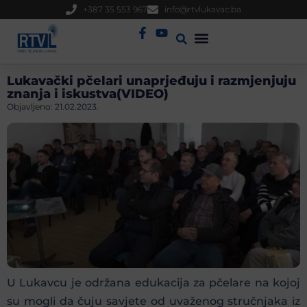
+387 35 553 967
info@rtvlukavac.ba
Radio Uživo
Sjednica Gradskog Vijeća
Lukavački pčelari unaprjeđuju i razmjenjuju
znanja i iskustva(VIDEO)
Objavljeno:
21.02.2023.
U Lukavcu je održana edukacija za pčelare na kojoj
su mogli da čuju savjete od uvaženog stručnjaka iz