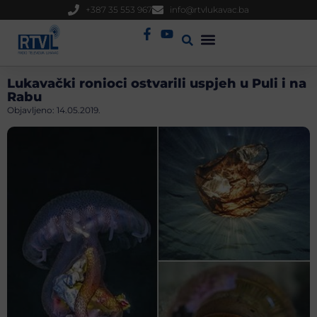
+387 35 553 967
info@rtvlukavac.ba
Radio Uživo
Sjednica Gradskog Vijeća
Lukavački ronioci ostvarili uspjeh u Puli i na
Rabu
Objavljeno:
14.05.2019.