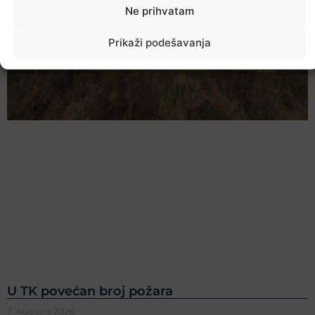
Ne prihvatam
Prikaži podešavanja
U TK povećan broj požara
7. Augusta 2026.