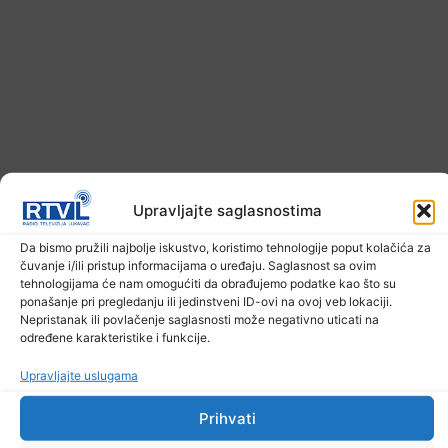
Upravljajte saglasnostima
Prethodna vijest
Sljedeća vijest
Da bismo pružili najbolje iskustvo, koristimo tehnologije poput kolačića za
čuvanje i/ili pristup informacijama o uređaju. Saglasnost sa ovim
Podijelite na mrežama
tehnologijama će nam omogućiti da obrađujemo podatke kao što su
ponašanje pri pregledanju ili jedinstveni ID-ovi na ovoj veb lokaciji.
Nepristanak ili povlačenje saglasnosti može negativno uticati na
određene karakteristike i funkcije.
Ostale novosti
Upravljajte uslugama
Prihvati