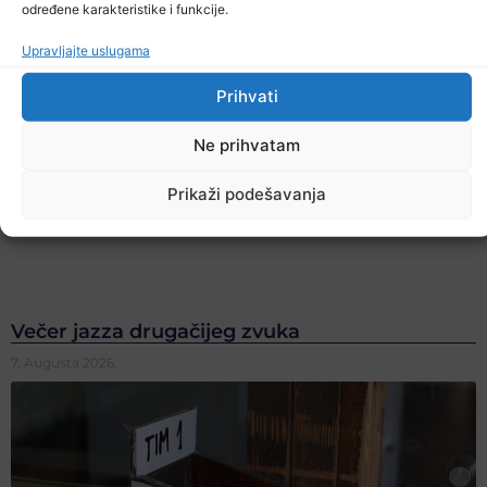
određene karakteristike i funkcije.
Upravljajte uslugama
Prihvati
Ne prihvatam
Prikaži podešavanja
Večer jazza drugačijeg zvuka
7. Augusta 2026.