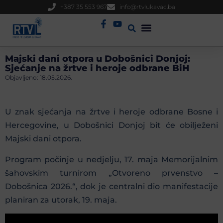
+387 35 553 967
info@rtvlukavac.ba
Radio Uživo
Sjednica Gradskog Vijeća
Majski dani otpora u Dobošnici Donjoj:
Sjećanje na žrtve i heroje odbrane BiH
Objavljeno:
18.05.2026.
U znak sjećanja na žrtve i heroje odbrane Bosne i
Hercegovine, u Dobošnici Donjoj bit će obilježeni
Majski dani otpora.
Program počinje u nedjelju, 17. maja Memorijalnim
šahovskim turnirom „Otvoreno prvenstvo –
Dobošnica 2026.“, dok je centralni dio manifestacije
planiran za utorak, 19. maja.