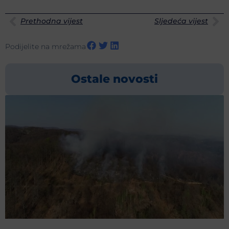
Prethodna vijest
Sljedeća vijest
Podijelite na mrežama
Ostale novosti