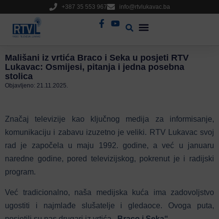
+387 35 553 967
info@rtvlukavac.ba
Radio Uživo
Sjednica Gradskog Vijeća
Mališani iz vrtića Braco i Seka u posjeti RTV
Lukavac: Osmijesi, pitanja i jedna posebna
stolica
Objavljeno:
21.11.2025.
Značaj televizije kao ključnog medija za informisanje,
komunikaciju i zabavu izuzetno je veliki. RTV Lukavac svoj
rad je započela u maju 1992. godine, a već u januaru
naredne godine, pored televizijskog, pokrenut je i radijski
program.
Već tradicionalno, naša medijska kuća ima zadovoljstvo
ugostiti i najmlađe slušatelje i gledaoce. Ovoga puta,
posjetili su nas drugari iz vrtića
„Braco i Seka“
.