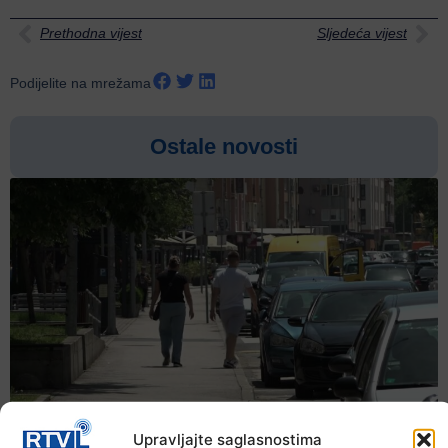
Prethodna vijest
Sljedeća vijest
Podijelite na mrežama
Ostale novosti
Upravljajte saglasnostima