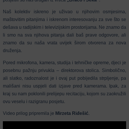
Naš kolektiv iskreno je uživao u njihovim osmjesima,
maštovitim pitanjima i iskrenom interesovanju za sve što se
dešava u radijskim i televizijskim prostorijama. Ne znamo da
li smo na sva njihova pitanja dali baš prave odgovore, ali
znamo da su naša vrata uvijek širom otvorena za nova
druženja.
Pored mikrofona, kamera, studija i tehničke opreme, djeci je
posebnu pažnju privukla – direktorova stolica. Simbolično,
ali slatko, radoznalost je i ovaj put pobijedila strpljenje, pa
mališani nisu uspjeli dati izjave pred kamerama. Ipak, za
kraj su nam poklonili prelijepu recitaciju, kojom su zaokružili
ovu veselu i razigranu posjetu.
Video prilog pripremila je
Mirzeta Riđešić
.