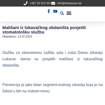
+387 35 553 967
info@rtvlukavac.ba
Radio Uživo
Sjednica Gradskog Vijeća
Mališani iz lukavačkog obdaništa posjetili
stomatološku službu
Objavljeno:
13.02.2023.
Službu za zdravstvenu zaštitu usta i zuba Doma zdravlja
Lukavac danas su posjetili mališani iz lukavačkog
obdaništa.
Prevencija je jako bitan segment oralnog zdravlja koja je na
žalost u bih na niskom nivou.