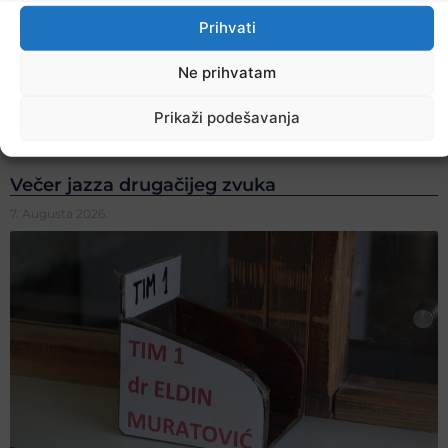
Prihvati
Ne prihvatam
Prikaži podešavanja
Večer jazza drugačijeg zvuka
7. Augusta 2026.