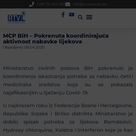
+387 35 553 967
info@rtvlukavac.ba
Radio Uživo
Sjednica Gradskog Vijeća
MCP BiH – Pokrenuta koordinirajuća
aktivnost nabavke lijekova
Objavljeno:
09.04.2020.
Ministarstvo civilnih poslova BiH pokrenulo je
koordiniranje iskazivanja potreba za nabavku četiri
medicinska sredstva koja su se pokazala
najefikasnijim u liječenju Covid- 19.
U najkraćem roku iz Federacije Bosne i Hercegovine,
Republike Srpske i Brčko distrikta Ministarstvo je
dobilo spisak potreba za lijekove Remdesivir,
Hydroxy chlorquine, Kaletra i Interferon koje je kao