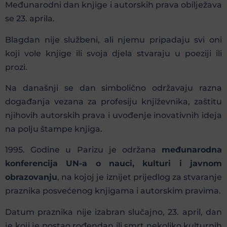
Međunarodni dan knjige i autorskih prava obilježava
se 23. aprila.
Blagdan nije službeni, ali njemu pripadaju svi oni
koji vole knjige ili svoja djela stvaraju u poeziji ili
prozi.
Na današnji se dan simbolično održavaju razna
događanja vezana za profesiju književnika, zaštitu
njihovih autorskih prava i uvođenje inovativnih ideja
na polju štampe knjiga.
1995. Godine u Parizu je održana
međunarodna
konferencija UN-a o nauci, kulturi i javnom
obrazovanju
, na kojoj je iznijet prijedlog za stvaranje
praznika posvećenog knjigama i autorskim pravima.
Datum praznika nije izabran slučajno, 23. april, dan
je koji je postao rođendan ili smrt nekoliko kulturnih