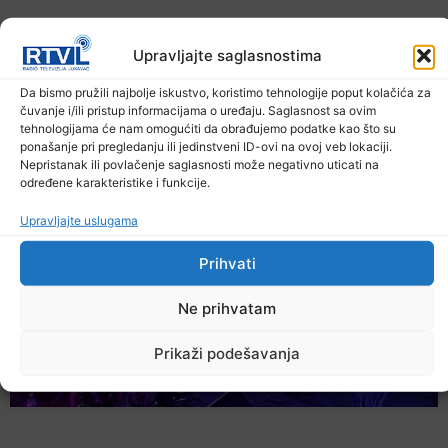
Upravljajte saglasnostima
Da bismo pružili najbolje iskustvo, koristimo tehnologije poput kolačića za
čuvanje i/ili pristup informacijama o uređaju. Saglasnost sa ovim
U TK povećan broj požara
tehnologijama će nam omogućiti da obrađujemo podatke kao što su
ponašanje pri pregledanju ili jedinstveni ID-ovi na ovoj veb lokaciji.
7. Augusta 2026.
Nepristanak ili povlačenje saglasnosti može negativno uticati na
određene karakteristike i funkcije.
Upravljajte uslugama
Prihvati
Ne prihvatam
Prikaži podešavanja