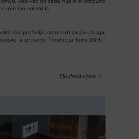
onomiju. Ako već do sada nije bilo potpuno
esumnjivo potvrdila.
trinske profesije, standardizacije usluga,
icarske a provode Fondacija fami (BiH) i
Sljedeća vijest