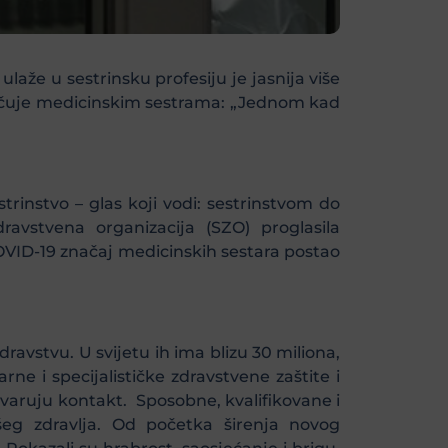
aže u sestrinsku profesiju je jasnija više
poručuje medicinskim sestrama: „Jednom kad
instvo – glas koji vodi: sestrinstvom do
ravstvena organizacija (SZO) proglasila
VID-19 značaj medicinskih sestara postao
ravstvu. U svijetu ih ima blizu 30 miliona,
ne i specijalističke zdravstvene zaštite i
ostvaruju kontakt. Sposobne, kvalifikovane i
ašeg zdravlja. Od početka širenja novog