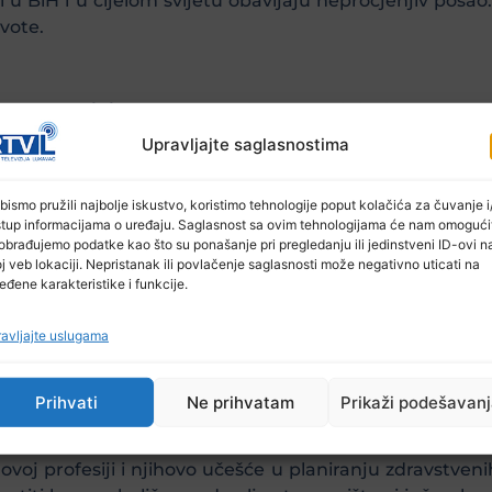
u BiH i u cijelom svijetu obavljaju neprocjenjiv posao.
ivote.
 Hercegovini (ProSes)
čestita, zahvaljuje i pruža p
Upravljajte saglasnostima
bismo pružili najbolje iskustvo, koristimo tehnologije poput kolačića za čuvanje i/
a ste bili tu za nas“
.
stup informacijama o uređaju. Saglasnost sa ovim tehnologijama će nam omogući
obrađujemo podatke kao što su ponašanje pri pregledanju ili jedinstveni ID-ovi n
j veb lokaciji. Nepristanak ili povlačenje saglasnosti može negativno uticati na
eđene karakteristike i funkcije.
kranima tržnih centara i reklamnih panoa u Banjaluci, 
jevu, te video projekcijama na fasadi sarajevske Opće b
avljajte uslugama
Prihvati
Ne prihvatam
Prikaži podešavan
ije kao što je trenutna, kao i na rastuće zdravst
iju. To podrazumijeva poboljšanje položaja i uslova r
u ovoj profesiji i njihovo učešće u planiranju zdravstven