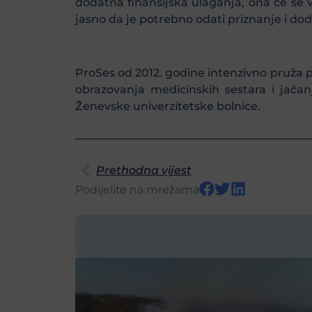
dodatna finansijska ulaganja, ona će se v
jasno da je potrebno odati priznanje i do
ProSes od 2012. godine intenzivno pruža p
obrazovanja medicinskih sestara i jačan
Ženevske univerzitetske bolnice.
Prethodna vijest
Podijelite na mrežama