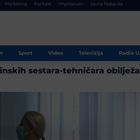
Marketing
Kontakt
Impressum
Javne Nabavke
n
Sport
Video
Televizija
Radio U
skih sestara-tehničara obilježav