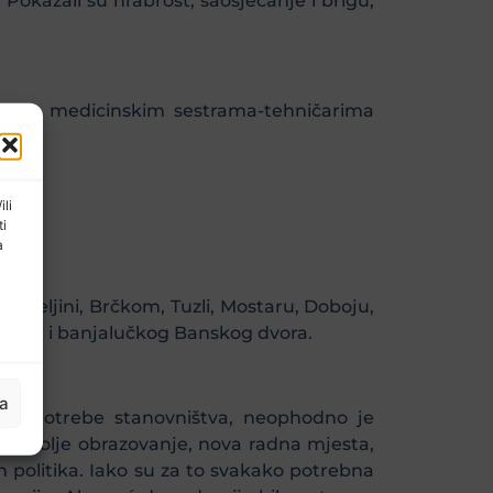
 Pokazali su hrabrost, saosjećanje i brigu,
odršku medicinskim sestrama-tehničarima
ili
ti
a
Bijeljini, Brčkom, Tuzli, Mostaru, Doboju,
olnice i banjalučkog Banskog dvora.
ja
vene potrebe stanovništva, neophodno je
ada, bolje obrazovanje, nova radna mjesta,
ih politika. Iako su za to svakako potrebna