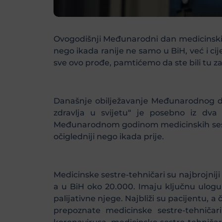
Ovogodišnji Međunarodni dan medicinskih s
nego ikada ranije ne samo u BiH, već i ci
sve ovo prođe, pamtićemo da ste bili tu za
Današnje obilježavanje Međunarodnog dan
zdravlja u svijetu“ je posebno iz dva 
Međunarodnom godinom medicinskih sestar
očigledniji nego ikada prije.
Medicinske sestre-tehničari su najbrojniji
a u BiH oko 20.000. Imaju ključnu ulogu u
palijativne njege. Najbliži su pacijentu, a
prepoznate medicinske sestre-tehničari