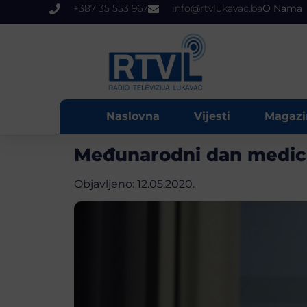
+387 35 553 967
info@rtvlukavac.ba
O Nama
Naslovna
Vijesti
Magazi
Međunarodni dan medicin
Objavljeno:
12.05.2020.