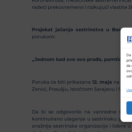
koronavirusa, medicinske sestre-tehničari 
radeći prekovremeno i rizikujući vlastite ž
Projekat jačanja sestrinstva u Bosni i
porukom:
Da 
„Jednom kad sve ovo prođe, pamtićemo d
pri
da 
ovo
odr
Poruka će biti prikazana
12. maja
na LED e
Zenici, Posušju, Istočnom Sarajevu i Sara
Upr
Da bi se odgovorilo na vanredne situac
kontinuirano ulaganje u sestrinsku profes
snažnije sestrinske organizacije i lidere 