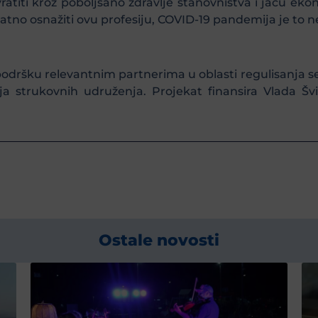
ratiti kroz poboljšano zdravlje stanovništva i jaču ek
datno osnažiti ovu profesiju, COVID-19 pandemija je to n
odršku relevantnim partnerima u oblasti regulisanja ses
ja strukovnih udruženja. Projekat finansira Vlada Šv
Ostale novosti