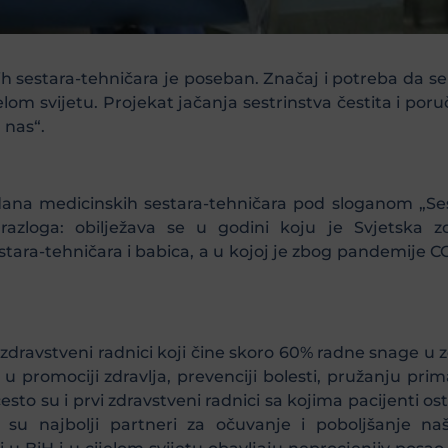
estara-tehničara je poseban. Značaj i potreba da se ul
jelom svijetu. Projekat jačanja sestrinstva čestita i 
 nas“.
a medicinskih sestara-tehničara pod sloganom „Sestr
razloga: obilježava se u godini koju je Svjetska zd
a-tehničara i babica, a u kojoj je zbog pandemije CO
 zdravstveni radnici koji čine skoro 60% radne snage u zd
 promociji zdravlja, prevenciji bolesti, pružanju primar
 često su i prvi zdravstveni radnici sa kojima pacijenti 
 su najbolji partneri za očuvanje i poboljšanje n