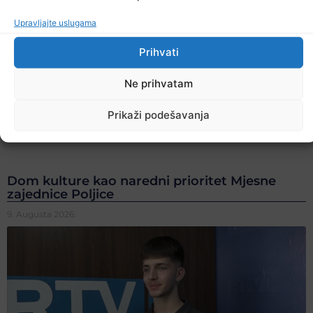
Upravljajte uslugama
Prihvati
Ne prihvatam
Prikaži podešavanja
Dom kulture kao naredni prioritet Mjesne
zajednice Poljice
9. Augusta 2026.