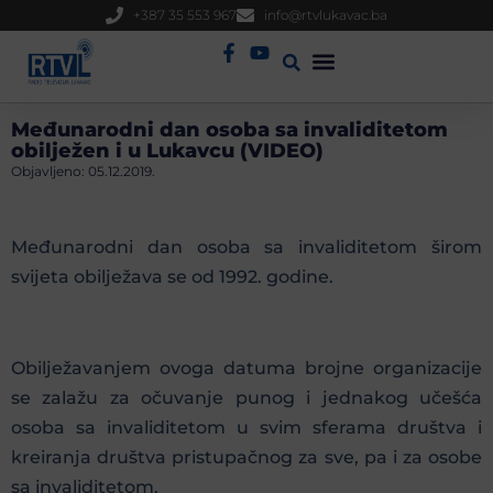
+387 35 553 967
info@rtvlukavac.ba
Radio Uživo
Sjednica Gradskog Vijeća
Međunarodni dan osoba sa invaliditetom
obilježen i u Lukavcu (VIDEO)
Objavljeno:
05.12.2019.
Međunarodni dan osoba sa invaliditetom širom
svijeta obilježava se od 1992. godine.
Obilježavanjem ovoga datuma brojne organizacije
se zalažu za očuvanje punog i jednakog učešća
osoba sa invaliditetom u svim sferama društva i
kreiranja društva pristupačnog za sve, pa i za osobe
sa invaliditetom.