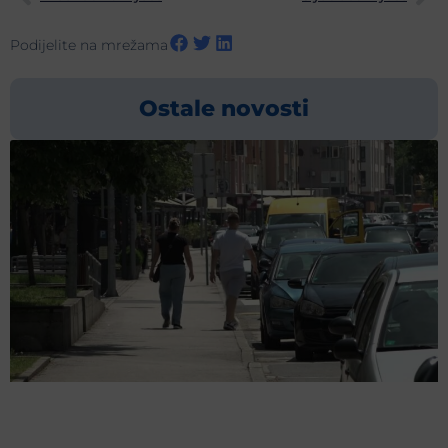
Podijelite na mrežama
Ostale novosti