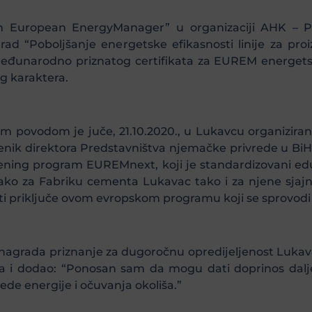
 European EnergyManager” u organizaciji AHK – Pr
 rad “Poboljšanje energetske efikasnosti linije za pr
m međunarodno priznatog certifikata za EUREM energe
og karaktera.
 povodom je juče, 21.10.2020., u Lukavcu organizira
nik direktora Predstavništva njemačke privrede u BiH.
trening program EUREMnext, koji je standardizovani ed
 kako za Fabriku cementa Lukavac tako i za njene sjajne 
i priključe ovom evropskom programu koji se sprovodi
 nagrada priznanje za dugoročnu opredijeljenost Luka
ša i dodao: “Ponosan sam da mogu dati doprinos dalj
tede energije i očuvanja okoliša.”