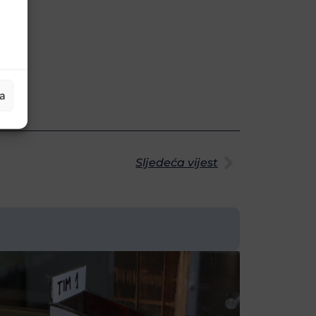
ja
Sljedeća vijest