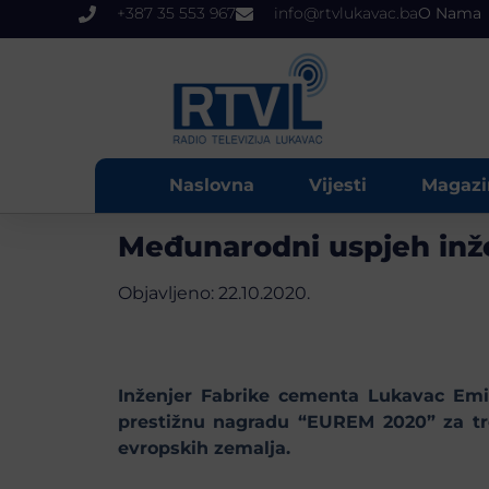
+387 35 553 967
info@rtvlukavac.ba
O Nama
Naslovna
Vijesti
Magazi
Međunarodni uspjeh inž
Objavljeno:
22.10.2020.
Inženjer Fabrike cementa Lukavac Emir
prestižnu nagradu “EUREM 2020” za treć
evropskih zemalja.