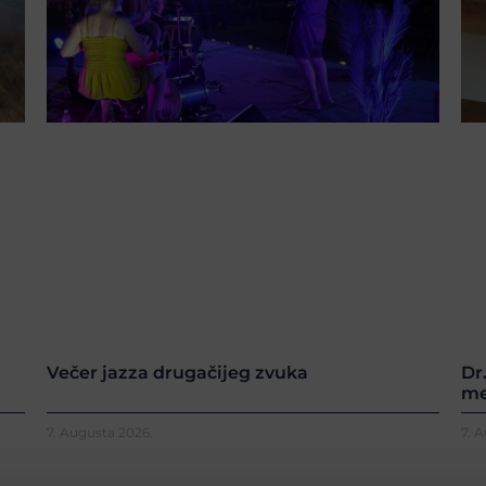
Večer jazza drugačijeg zvuka
Dr
me
7. Augusta 2026.
7. 