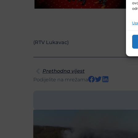
ovo
odr
Upr
(RTV Lukavac)
Prethodna vijest
Podijelite na mrežama