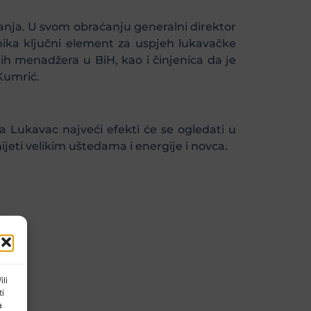
anja. U svom obraćanju generalni direktor
ika ključni element za uspjeh lukavačke
ih menadžera u BiH, kao i činjenica da je
Kumrić.
Lukavac najveći efekti će se ogledati u
jeti velikim uštedama i energije i novca.
ili
ti
a