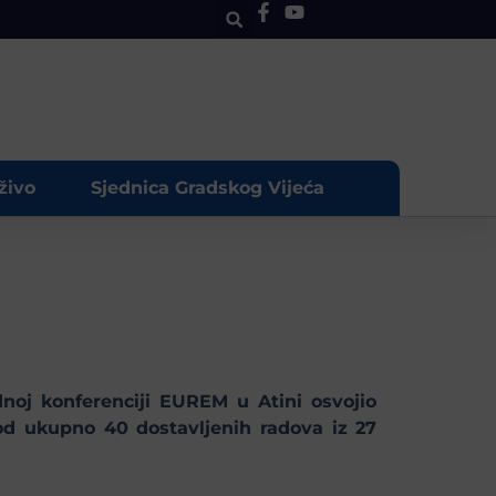
živo
Sjednica Gradskog Vijeća
noj konferenciji EUREM u Atini osvojio
 od ukupno 40 dostavljenih radova iz 27