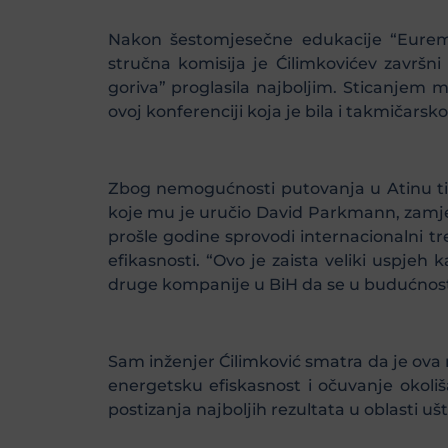
Nakon šestomjesečne edukacije “Eurem
stručna komisija je Ćilimkovićev završni
goriva” proglasila najboljim. Sticanje
ovoj konferenciji koja je bila i takmičarsk
Zbog nemogućnosti putovanja u Atinu tim
koje mu je uručio David Parkmann, zamje
prošle godine sprovodi internacionalni 
efikasnosti. “Ovo je zaista veliki uspjeh
druge kompanije u BiH da se u budućnost
Sam inženjer Ćilimković smatra da je ova
energetsku efiskasnost i očuvanje okoli
postizanja najboljih rezultata u oblasti uš