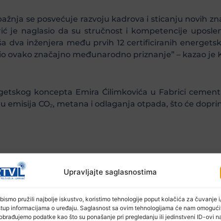
nja se posvećuje razvoju kadrova i sticanju novih zn
 je naglasio da su stručnost i kompetencije uposlen
dva inženjera među prvih 12 certificiranih energetsk
bio ovako značajno međunarodno priznanje” – kazao je 
tskog koncepta Emira Ćilimkovića u Fabrici cementa 
 emisija CO₂, metana i odlaganja otpada, što će doprini
Upravljajte saglasnostima
bismo pružili najbolje iskustvo, koristimo tehnologije poput kolačića za čuvanje i/
stup informacijama o uređaju. Saglasnost sa ovim tehnologijama će nam omogući
obrađujemo podatke kao što su ponašanje pri pregledanju ili jedinstveni ID-ovi n