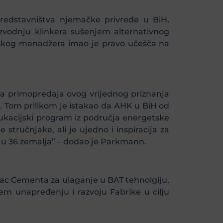
edstavništva njemačke privrede u BiH,
oizvodnju klinkera sušenjem alternativnog
tskog menadžera imao je pravo učešča na
na primopredaja ovog vrijednog priznanja
 Tom prilikom je istakao da AHK u BiH od
ukacijski program iz područja energetske
stručnjake, ali je ujedno i inspiracija za
 u 36 zemalja” – dodao je Parkmann.
vac Cementa za ulaganje u BAT tehnolgiju,
em unapređenju i razvoju Fabrike u cilju