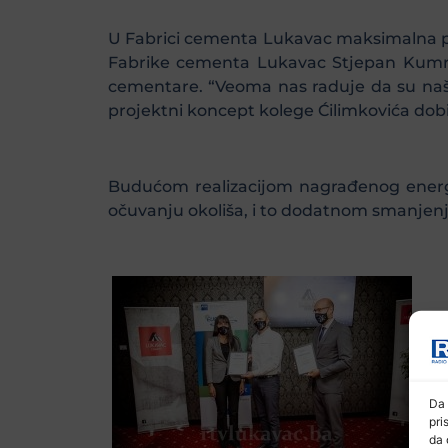
U Fabrici cementa Lukavac maksimalna paž
Fabrike cementa Lukavac Stjepan Kumrić
cementare. “Veoma nas raduje da su naša 
projektni koncept kolege Ćilimkovića do
Budućom realizacijom nagrađenog energe
očuvanju okoliša, i to dodatnom smanjenju
Da 
pri
da 