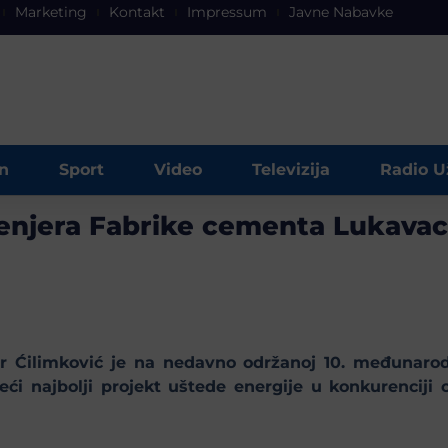
Marketing
Kontakt
Impressum
Javne Nabavke
n
Sport
Video
Televizija
Radio U
enjera Fabrike cementa Lukavac
 Ćilimković je na nedavno održanoj 10. međunarod
i najbolji projekt uštede energije u konkurenciji