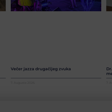
Večer jazza drugačijeg zvuka
Dr
me
7. Augusta 2026.
7. 