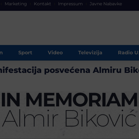
Marketing
Kontakt
Impressum
Javne Nabavke
n
Sport
Video
Televizija
Radio U
ifestacija posvećena Almiru Bik