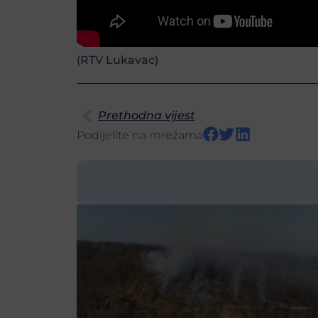
(RTV Lukavac)
Prethodna vijest
Podijelite na mrežama