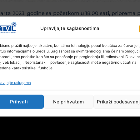
marta 2023. godine sa početkom u 18:00 sati, priprema p
nina Almira Bikovića.
ja fotomonografije „Mladalačka staza Almira Bikovića“
Upravljajte saglasnostima
a su prof. Subhija Karahmetović i mr. Munib Efendić.
ešidbegović koja će izvesti kompoziciju „Zigeunerweisen“
bismo pružili najbolje iskustvo, koristimo tehnologije poput kolačića za čuvanje i/
stup informacijama o uređaju. Saglasnost sa ovim tehnologijama će nam omogući
obrađujemo podatke kao što su ponašanje pri pregledanju ili jedinstveni ID-ovi n
j veb lokaciji. Nepristanak ili povlačenje saglasnosti može negativno uticati na
eđene karakteristike i funkcije.
avljajte uslugama
Prihvati
Ne prihvatam
Prikaži podešavan