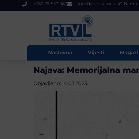
+387 35 553 967
info@rtvlukavac.ba
O Nama
Naslovna
Vijesti
Magazi
Najava: Memorijalna man
Objavljeno:
14.03.2023.