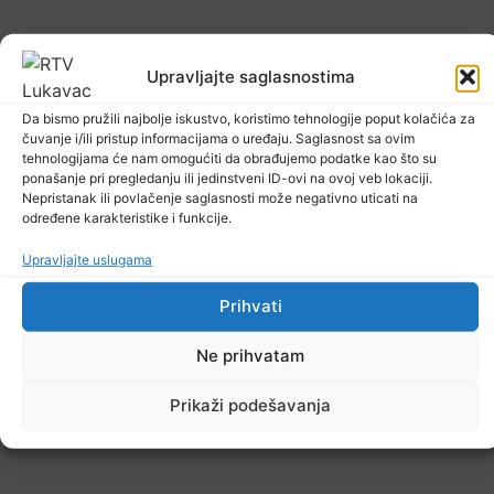
Dr. Eldin Muratović specijalista porodične
Upravljajte saglasnostima
medicine JZU Dom zdravlja Lukavac
7. Augusta 2026.
Da bismo pružili najbolje iskustvo, koristimo tehnologije poput kolačića za
čuvanje i/ili pristup informacijama o uređaju. Saglasnost sa ovim
tehnologijama će nam omogućiti da obrađujemo podatke kao što su
ponašanje pri pregledanju ili jedinstveni ID-ovi na ovoj veb lokaciji.
Nepristanak ili povlačenje saglasnosti može negativno uticati na
određene karakteristike i funkcije.
Upravljajte uslugama
Prihvati
Ne prihvatam
Prikaži podešavanja