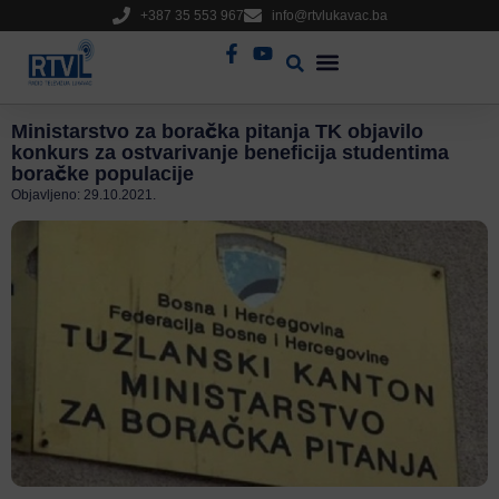
+387 35 553 967
info@rtvlukavac.ba
Radio Uživo
Sjednica Gradskog Vijeća
Ministarstvo za boračka pitanja TK objavilo
konkurs za ostvarivanje beneficija studentima
boračke populacije
Objavljeno:
29.10.2021.