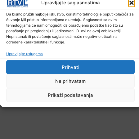
Upravljajte saglasnostima
U TK povećan broj požara
Da bismo pružili najbolje iskustvo, koristimo tehnologije poput kolačića za
7. Augusta 2026.
čuvanje i/ili pristup informacijama o uređaju. Saglasnost sa ovim
tehnologijama će nam omogućiti da obrađujemo podatke kao što su
ponašanje pri pregledanju ili jedinstveni ID-ovi na ovoj veb lokaciji.
Nepristanak ili povlačenje saglasnosti može negativno uticati na
određene karakteristike i funkcije.
Upravljajte uslugama
Prihvati
Ne prihvatam
Prikaži podešavanja