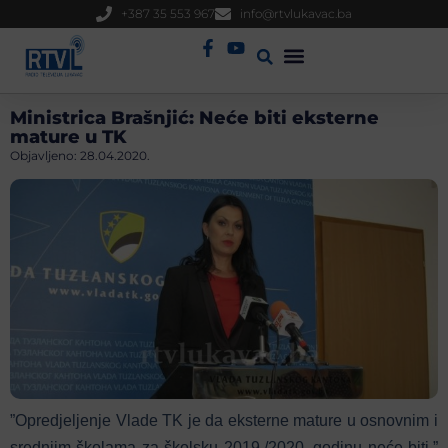
+387 35 553 967
info@rtvlukavac.ba
Radio Uživo
Sjednica Gradskog Vijeća
Ministrica Brašnjić: Neće biti eksterne
mature u TK
Objavljeno:
28.04.2020.
”Opredjeljenje Vlade TK je da eksterne mature u osnovnim i
srednjim školama za školsku 2019./2020. godinu neće biti,”