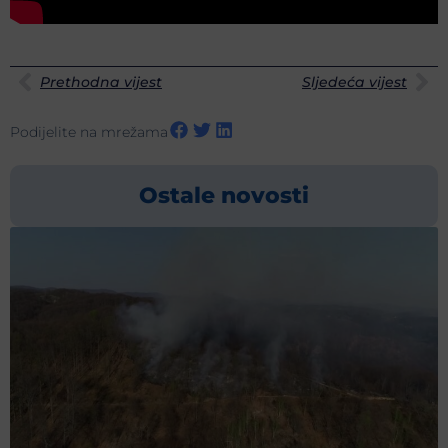
Prethodna vijest
Sljedeća vijest
Podijelite na mrežama
Ostale novosti