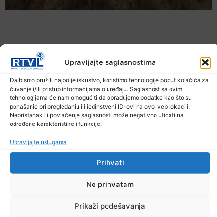
Upravljajte saglasnostima
Da bismo pružili najbolje iskustvo, koristimo tehnologije poput kolačića za
čuvanje i/ili pristup informacijama o uređaju. Saglasnost sa ovim
tehnologijama će nam omogućiti da obrađujemo podatke kao što su
ponašanje pri pregledanju ili jedinstveni ID-ovi na ovoj veb lokaciji.
Nepristanak ili povlačenje saglasnosti može negativno uticati na
određene karakteristike i funkcije.
U TK povećan broj požara
7. Augusta 2026.
Upravljajte uslugama
Prihvati
Ne prihvatam
Prikaži podešavanja