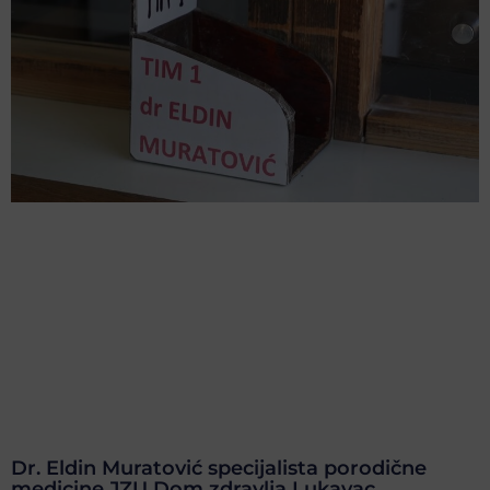
Dr. Eldin Muratović specijalista porodične
medicine JZU Dom zdravlja Lukavac