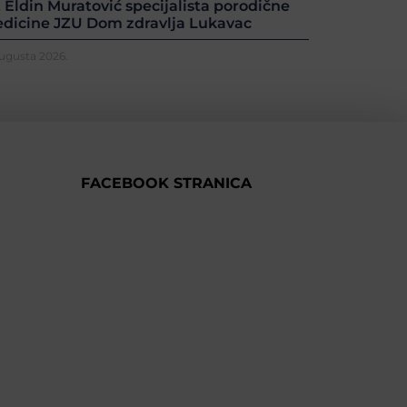
. Eldin Muratović specijalista porodične
dicine JZU Dom zdravlja Lukavac
Augusta 2026.
FACEBOOK STRANICA