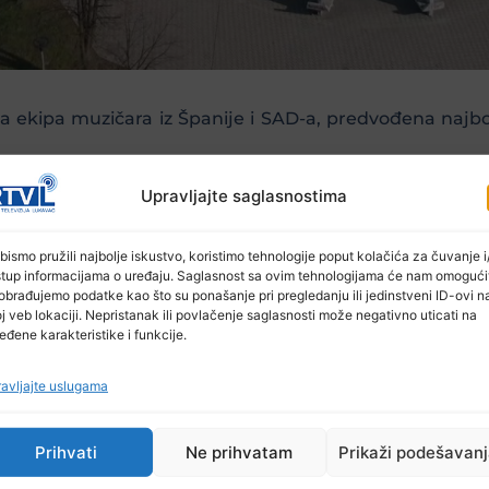
a ekipa muzičara iz Španije i SAD-a, predvođena najb
klubu Centra za kulturu Lukavac od 20,00 sati.
Upravljajte saglasnostima
bismo pružili najbolje iskustvo, koristimo tehnologije poput kolačića za čuvanje i/
stup informacijama o uređaju. Saglasnost sa ovim tehnologijama će nam omogući
obrađujemo podatke kao što su ponašanje pri pregledanju ili jedinstveni ID-ovi n
j veb lokaciji. Nepristanak ili povlačenje saglasnosti može negativno uticati na
eđene karakteristike i funkcije.
avljajte uslugama
Prihvati
Ne prihvatam
Prikaži podešavan
Ostale novosti