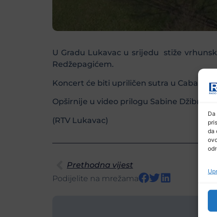
U Gradu Lukavac u srijedu stiže vrhunsk
Redžepagićem.
Koncert će biti upriličen sutra u Cabaret 
Opširnije u video prilogu Sabine Džibrić
Da 
(RTV Lukavac)
pri
da 
ovo
odr
Prethodna vijest
Upr
Podijelite na mrežama