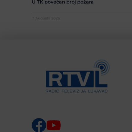
U TK povećan broj požara
7. Augusta 2026.