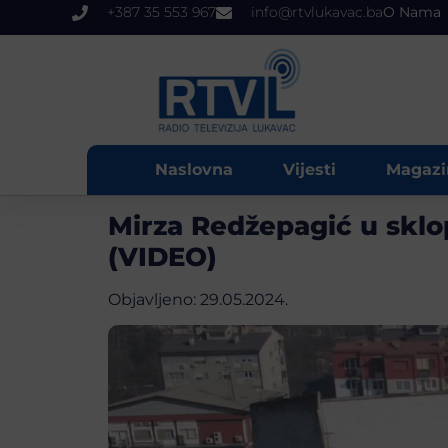
+387 35 553 967
info@rtvlukavac.ba
O Nama
Naslovna
Vijesti
Magazi
Mirza Redžepagić u sklo
(VIDEO)
Objavljeno:
29.05.2024.