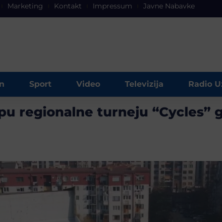
Marketing
Kontakt
Impressum
Javne Nabavke
n
Sport
Video
Televizija
Radio U
pu regionalne turneju “Cycles” 