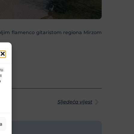
oljim flamenco gitaristom regiona Mirzom
ili
ti
a
Sljedeća vijest
ja